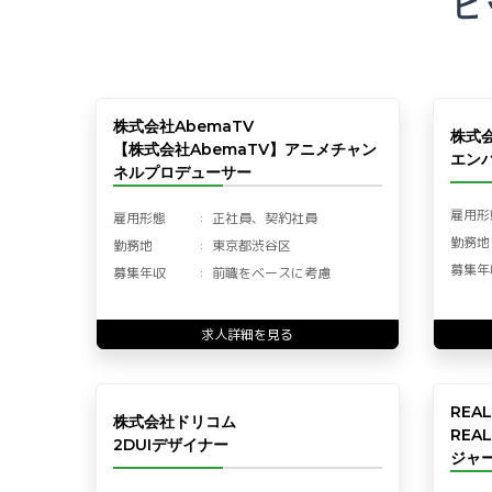
ピ
株式会社AbemaTV
株式
【株式会社AbemaTV】アニメチャン
エン
ネルプロデューサー
雇用形
雇用形態
正社員、契約社員
勤務地
勤務地
東京都渋谷区
募集年
募集年収
前職をベースに考慮
求人詳細を見る
REA
株式会社ドリコム
REA
2DUIデザイナー
ジャー