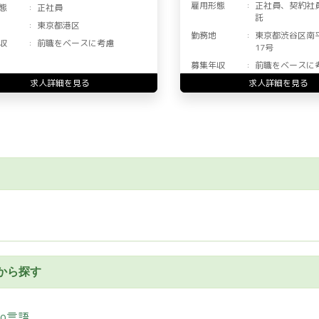
雇用形態
正社員、契約社
態
正社員
託
東京都港区
勤務地
東京都渋谷区南
収
前職をベースに考慮
17号
募集年収
前職をベースに
求人詳細を見る
求人詳細を見る
から探す
Go言語