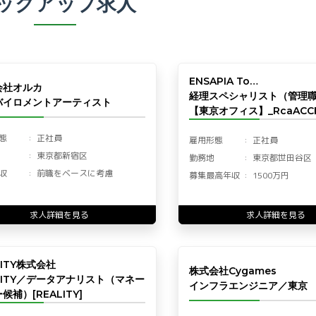
ックアップ求人
ENSAPIA To…
会社オルカ
経理スペシャリスト（管理
バイロメントアーティスト
【東京オフィス】_RcaACCF
態
正社員
雇用形態
正社員
東京都新宿区
勤務地
東京都世田谷区
収
前職をベースに考慮
募集最高年収
1500万円
求人詳細を見る
求人詳細を見る
LITY株式会社
株式会社Cygames
LITY／データアナリスト（マネー
インフラエンジニア／東京
候補）[REALITY]