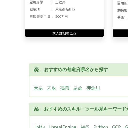
雇用形態
正社員
雇用形
勤務地
東京都品川区
勤務地
募集最高年収
800万円
募集年
求人詳細を見る
おすすめの都道府県名から探す
東京
大阪
福岡
京都
神奈川
おすすめのスキル・ツール系キーワード
Unity
UnrealEngine
AWS
Python
GCP