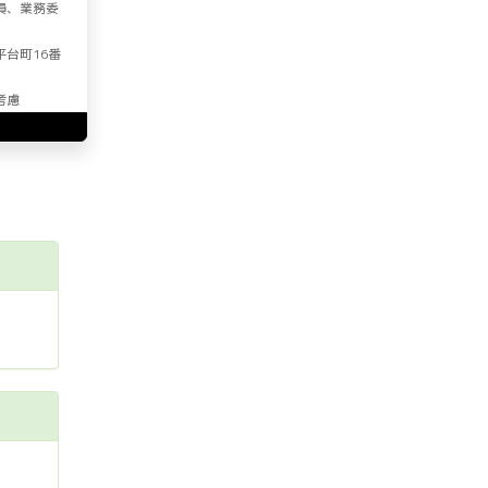
員、業務委
平台町16番
考慮