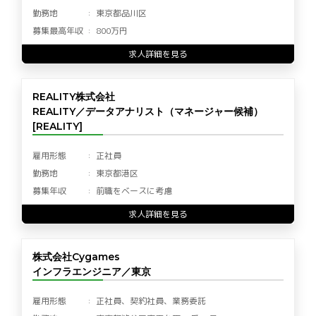
勤務地
東京都品川区
募集最高年収
800万円
求人詳細を見る
REALITY株式会社
REALITY／データアナリスト（マネージャー候補）
[REALITY]
雇用形態
正社員
勤務地
東京都港区
募集年収
前職をベースに考慮
求人詳細を見る
株式会社Cygames
インフラエンジニア／東京
雇用形態
正社員、契約社員、業務委託