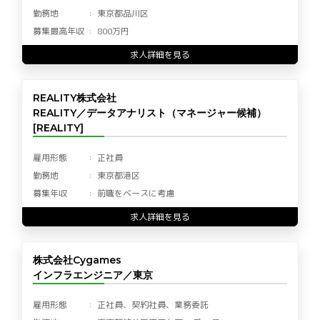
勤務地
東京都品川区
募集最高年収
800万円
求人詳細を見る
REALITY株式会社
REALITY／データアナリスト（マネージャー候補）
[REALITY]
雇用形態
正社員
勤務地
東京都港区
募集年収
前職をベースに考慮
求人詳細を見る
株式会社Cygames
インフラエンジニア／東京
雇用形態
正社員、契約社員、業務委託