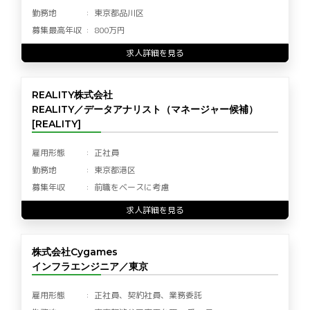
勤務地
東京都品川区
募集最高年収
800万円
求人詳細を見る
REALITY株式会社
REALITY／データアナリスト（マネージャー候補）
[REALITY]
雇用形態
正社員
勤務地
東京都港区
募集年収
前職をベースに考慮
求人詳細を見る
株式会社Cygames
インフラエンジニア／東京
雇用形態
正社員、契約社員、業務委託