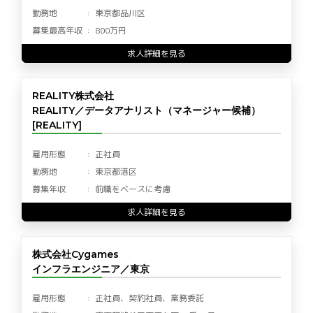
勤務地
東京都品川区
募集最高年収
800万円
求人詳細を見る
REALITY株式会社
REALITY／データアナリスト（マネージャー候補）
[REALITY]
雇用形態
正社員
勤務地
東京都港区
募集年収
前職をベースに考慮
求人詳細を見る
株式会社Cygames
インフラエンジニア／東京
雇用形態
正社員、契約社員、業務委託