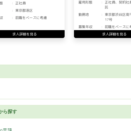
雇用形態
正社員、契約社
態
正社員
託
東京都港区
勤務地
東京都渋谷区南
収
前職をベースに考慮
17号
募集年収
前職をベースに
求人詳細を見る
求人詳細を見る
から探す
Go言語