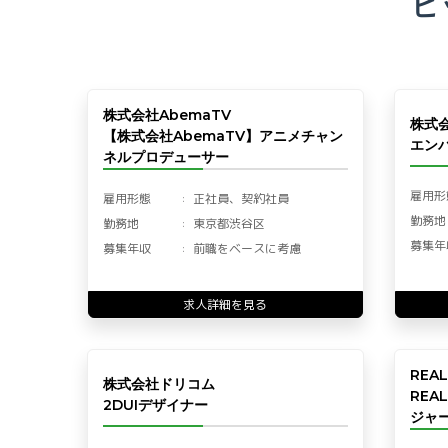
ピ
株式会社AbemaTV
株式
【株式会社AbemaTV】アニメチャン
エン
ネルプロデューサー
雇用形
雇用形態
正社員、契約社員
勤務地
勤務地
東京都渋谷区
募集年
募集年収
前職をベースに考慮
求人詳細を見る
REA
株式会社ドリコム
REA
2DUIデザイナー
ジャー