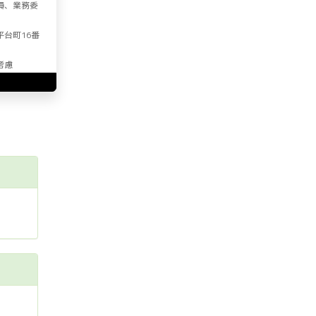
員、業務委
平台町16番
考慮