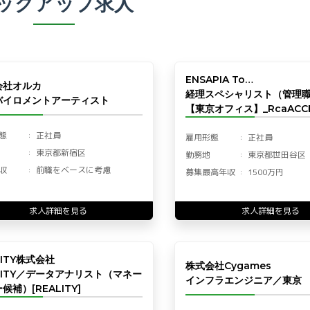
ックアップ求人
ENSAPIA To…
会社オルカ
経理スペシャリスト（管理
バイロメントアーティスト
【東京オフィス】_RcaACCF
態
正社員
雇用形態
正社員
東京都新宿区
勤務地
東京都世田谷区
収
前職をベースに考慮
募集最高年収
1500万円
求人詳細を見る
求人詳細を見る
LITY株式会社
株式会社Cygames
LITY／データアナリスト（マネー
インフラエンジニア／東京
候補）[REALITY]