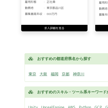
雇用形態
正社員
雇用形
勤務地
東京都品川区
勤務地
募集最高年収
800万円
募集年
求人詳細を見る
おすすめの都道府県名から探す
東京
大阪
福岡
京都
神奈川
おすすめのスキル・ツール系キーワード
Unity
UnrealEngine
AWS
Python
GCP