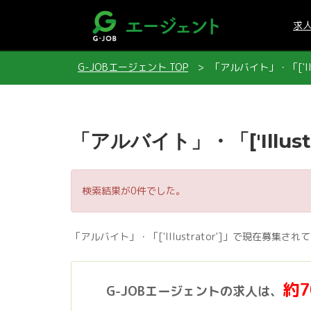
求
G-JOBエージェント TOP
「アルバイト」・「['Ill
「アルバイト」・「['Illust
検索結果が0件でした。
「アルバイト」・「['Illustrator']」で現在募
約
G-JOBエージェントの求人は、