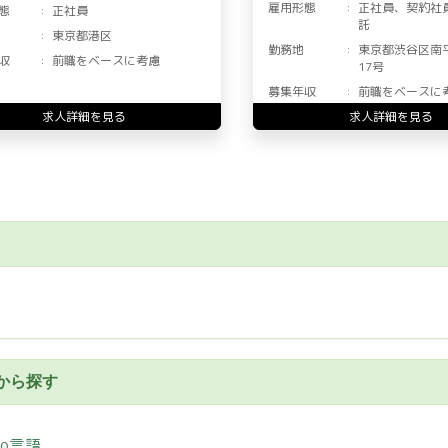
雇用形態
正社員、契約社
態
正社員
託
東京都港区
勤務地
東京都渋谷区南
収
前職をベースに考慮
17号
募集年収
前職をベースに
求人詳細を見る
求人詳細を見る
から探す
Go言語