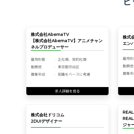
ピ
株式会社AbemaTV
株式
【株式会社AbemaTV】アニメチャン
エン
ネルプロデューサー
雇用形
雇用形態
正社員、契約社員
勤務地
勤務地
東京都渋谷区
募集年
募集年収
前職をベースに考慮
求人詳細を見る
REA
株式会社ドリコム
REA
2DUIデザイナー
ジャー