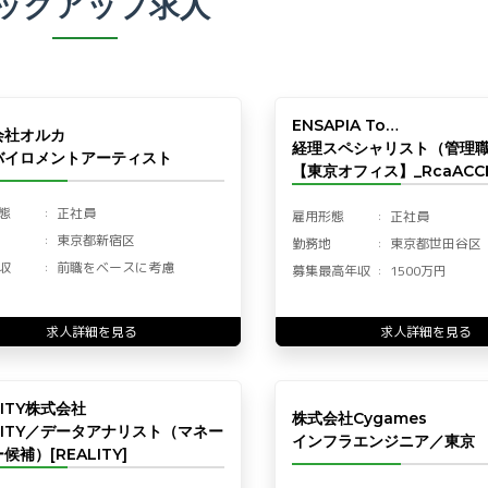
ックアップ求人
ENSAPIA To…
会社オルカ
経理スペシャリスト（管理
バイロメントアーティスト
【東京オフィス】_RcaACCF
態
正社員
雇用形態
正社員
東京都新宿区
勤務地
東京都世田谷区
収
前職をベースに考慮
募集最高年収
1500万円
求人詳細を見る
求人詳細を見る
LITY株式会社
株式会社Cygames
LITY／データアナリスト（マネー
インフラエンジニア／東京
候補）[REALITY]