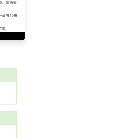
員、業務委
平台町16番
考慮