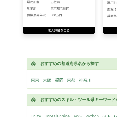
雇用形態
正社員
雇用形
勤務地
東京都品川区
勤務地
募集最高年収
800万円
募集年
求人詳細を見る
おすすめの都道府県名から探す
東京
大阪
福岡
京都
神奈川
おすすめのスキル・ツール系キーワード
Unity
UnrealEngine
AWS
Python
GCP