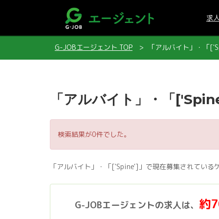
求
G-JOBエージェント TOP
「アルバイト」・「['Sp
「アルバイト」・「['Spin
検索結果が0件でした。
「アルバイト」・「['Spine']」で現在募集されて
約
G-JOBエージェントの求人は、