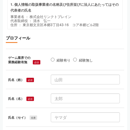
1. 個人情報の取扱事業者の名称及び住所並びに法人にあたってはその
代表者の氏名
事業者名 ： 株式会社リンクトブレイン
代表取締役 ： 清水 弘一
住所 ： 東京都文京区本郷3丁目43-16 コア本郷ビル2階
2. 個人情報保護管理者（若しくはその代理人）の氏名又は職名、所属
プロフィール
及び連絡先
個人情報保護管理者 ： 白石 朝基
電子メール ： info@linkedbrain.jp
電話番号 ： 03-3222-9300
ゲーム業界での
経験有り
経験無し
3. 個人情報の利用目的
業務経験有無
必須
当社が事業活動において取得し、または保有する個人情報の利用目的
は、次の通りといたします。
①保有個人データ（直接書面取得の場合の個人情報）
氏名（姓）
必須
「取引先情報」 ： 業務管理、各種連絡、請求、支払い管理のため
「従業者情報」 ： 従業者管理に係わる業務に利用するため（業
務・労務・人事管理業務、給与関連業務、福利厚生業務など）
「採用応募者情報」 ： 採用に係わる業務に利用するため（採用に
氏名（名）
関する情報提供、採用可否判断、採用業務に関する連絡など）
必須
「退職者情報」 ： 退職者との連絡、退職者からのお問合せへの対
応に利用するため
「人材派遣・職業紹介の求職者情報」 ： 人材派遣、職業紹介、連
絡等のため
氏名（セイ）
任意
「会員登録・エントリーにて取得する個人情報」 ： 会員登録、当
社サービス提供、連絡等のため
「掲載登録にて取得する個人情報」 ： 求人情報の掲載、連絡等の