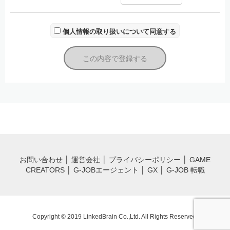
理人）であることを確認した上で、ご希望の開示方法により回答いた
します。
また、当社に対する個人情報のご提供は、ご本人様の任意のご意思に
個人情報の取り扱いについて同意する
よります。 ご本人様が個人情報のご提供を拒否された場合は、開示等
の求めに対する回答ができない場合がございますのでご了承願いま
す。これによりご本人様が被った損害（逸失利益を含む）、不利益等
について、当社は何らの賠償責任等を負いません。
11. 個人情報の安全管理のために講じた措置について
当社では、個人情報を厳正に取り扱うため、JIS Q 15001に準拠した
個人情報保護方針を基に、個人情報に関する規程等を策定し、個人情
報保護マネジメントシステムを運用しております。
個人情報の適正な取扱いの確保のため、組織的・人的・物理的・技術
的の4つの観点より安全管理措置を講じております。
具体的な安全管理措置については下記【問合せ窓口】よりお問い合わ
せください。
＜窓口の名称＞
連絡先
＜個人情報問合せ窓口＞
お問い合わせ
│
運営会社
│
プライバシーポリシー
│
GAME
個人情報保護管理者：白石 朝基
住所：東京都文京区本郷3丁目43-16 コア本郷ビル2階
CREATORS
│
G-JOBエージェント
│
GX
│
G-JOB 転職
電話/FAX：03-3222-9300/03-3222-9330
電子メール：info@linkedbrain.jp
Copyright © 2019 LinkedBrain Co.,Ltd. All Rights Reserved.