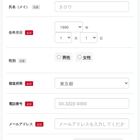
ため
「お問合せ者情報」 ： お問合せに回答するため
氏名（メイ）
任意
「本人および代理人の情報（開示等請求時）」 ： 開示等の求めに
回答するため
その他、個別に書面で明示したとおりの利用目的とします。
年
②それ以外取得個人情報（直接書面取得以外で取得する場合の個人情
生年月日
報）
必須
「受託した業務により取得した個人情報」 ： 契約及びそれに伴う
月
日
連絡、受託業務の遂行、アフターケアなどに利用するため
「求人サイトから取得した情報」 ： 求人者に対する採用の可否を
判断・通知するため
「コンテンツより取得した個人情報」 ： キャンペーン・サービス
男性
女性
の供給とお知らせ、サービス向上を目的とした統計・分析等のマーケ
性別
任意
ティング活動、お問合せ・ご相談・苦情への対応、紛争の解決、身元
確認と認証のため
4. 個人情報の第三者提供について
当社は、本人の同意なしに個人情報を第三者に提供することはありま
都道府県
必須
せん。個人情報を第三者に提供する場合には、提供先、提供情報内容
を明確にし、事前に本人の同意を取得します。
5. 個人情報の取扱いの委託について
電話番号
必須
当社は、当社が定める個人情報保護体制の水準を満たす委託先に個人
情報を取扱う業務の一部又は全部を利用目的の範囲内で委託する場合
があります。
メールアドレス
6. 個人情報を与えなかった場合に生じる結果
必須
個人情報を与えることは任意です。個人情報に関する情報の一部をご
提供いただけない場合は、上記2.に特定した利用目的を達成できない
可能性があります。