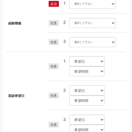
1
必須
7. 個人情報に関するお問合せ窓口
下記の開示等の手続きについて、をご参照ください。
2
8. 所属する認定個人情報保護団体の名称および苦情の解決の申し出先
任意
経験職種
なし。
9. 開示等の手続について
3
任意
当社では、保有個人データに関して、ご本人の情報の開示等（利用目
的の通知、開示、内容の訂正、追加又は削除、利用の停止、消去及び
第三者への提供の停止、第三者への提供記録の開示）を希望される場
合には、お申し出いただいた方がご本人或いはその代理人であること
を確認した上で、合理的な期間及び範囲で回答、情報の訂正、追加又
1
は削除、利用停止、消去及び第三者への提供の停止をします。ただ
任意
し、これらの情報の一部又は全部を利用停止または消去した場合、不
本意ながらご要望に沿ったサービスの提供ができなくなることがあり
ます。（保有個人データは、上記３に記載しております）
また、当社に対する個人情報のご提供は、ご本人様の任意のご意思に
よります。 ご本人様が個人情報のご提供を拒否された場合は、開示等
2
の求めに対する回答ができない場合がございますのでご了承願いま
任意
面談希望日
す。これによりご本人様が被った損害（逸失利益を含む）、不利益等
について、当社は何らの賠償責任等を負いません。
10. 開示等の受付方法・窓口
保有個人データに関するご本人情報の開示等を請求の場合は、下記の
3
受付窓口までご連絡ください。ご連絡いただきましたら、当社所定の
「保有個人データ開示等請求書」を郵送または、FAX、メール等でお
任意
送り致しますので、記入の上、必要書類を同封し送付にてお申し込み
下さい。（送付料は請求者のご負担となります。） ご本人（または代