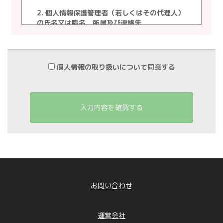
2. 個人情報保護管理者（若しくはその代理人）
の氏名又は職名、所属及び連絡先
個人情報保護管理者 ： 白石 朝基
電子メール ： info@linkedbrain.jp
電話番号 ： 03-3222-9300
個人情報の取り扱いについて同意する
3. 個人情報の利用目的
当社が事業活動において取得し、または保有す
る個人情報の利用目的は、次の通りといたしま
す。
入力内容を確認する
①保有個人データ（直接書面取得の場合の個人
情報）
「取引先情報」 ： 業務管理、各種連絡、請
求、支払い管理のため
「お問合せ者情報」従業者情報」 ： 従業者
管理に係わる業務に利用するため（業務・労
務・人事管理業務、給与関連業務、福利厚生業
務など）
お問い合わせ
「採用応募者情報」 ： 採用に係わる業務に
利用するため（採用に関する情報提供、採用可
否判断、採用業務に関する連絡など）
運営会社
「退職者情報」 ： 退職者との連絡、退職者