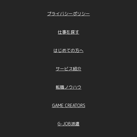
からのお問合せへの対応に利用するため
「人材派遣・職業紹介の求職者情報」 ： 人
プライバシーポリシー
材派遣、職業紹介、連絡等のため
「会員登録・エントリーにて取得する個人情
報」 ： 会員登録、当社サービス提供、連絡等
仕事を探す
のため
「掲載登録にて取得する個人情報」 ： 求人
情報の掲載、連絡等のため
はじめての方へ
「お問合せ者情報」 ： お問合せに回答する
ため
「本人および代理人の情報（開示等請求
サービス紹介
時）」 ： 開示等の求めに回答するため
その他、個別に書面で明示したとおりの利用目
的とします。
転職ノウハウ
②それ以外取得個人情報（直接書面取得以外で
取得する場合の個人情報）
GAME CREATORS
「受託した業務により取得した個人情報」 ：
契約及びそれに伴う連絡、受託業務の遂行、ア
フターケアなどに利用するため
G-JOB派遣
「求人サイトから取得した情報」 ： 求人者に
対する採用の可否を判断・通知するため