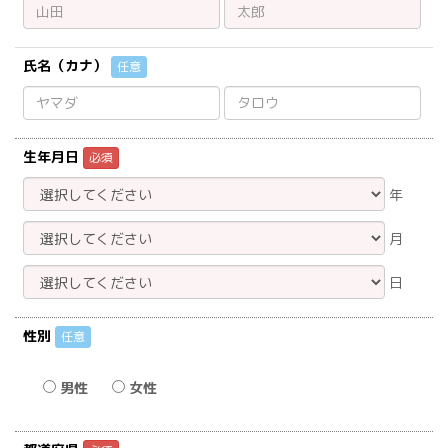
氏名（カナ）
任意
生年月日
必須
年
月
日
性別
任意
男性
女性