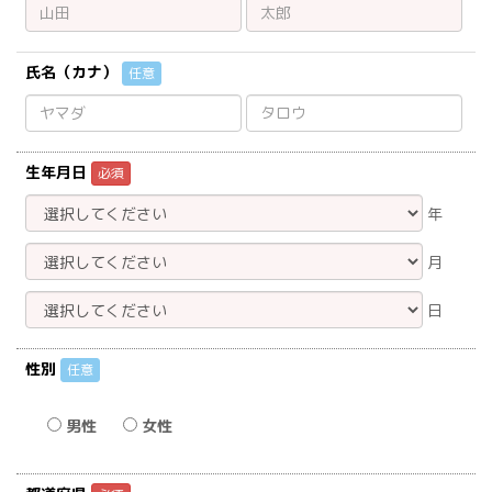
氏名（カナ）
任意
生年月日
必須
年
月
日
性別
任意
男性
女性