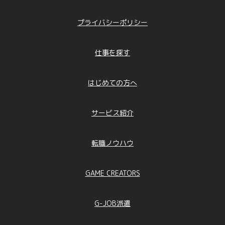
からのお問合せへの対応に利用するため
「人材派遣・職業紹介の求職者情報」 ： 人
プライバシーポリシー
材派遣、職業紹介、連絡等のため
「会員登録・エントリーにて取得する個人情
報」 ： 会員登録、当社サービス提供、連絡等
仕事を探す
のため
「掲載登録にて取得する個人情報」 ： 求人
情報の掲載、連絡等のため
はじめての方へ
「お問合せ者情報」 ： お問合せに回答する
ため
「本人および代理人の情報（開示等請求
サービス紹介
時）」 ： 開示等の求めに回答するため
その他、個別に書面で明示したとおりの利用目
的とします。
転職ノウハウ
②それ以外取得個人情報（直接書面取得以外で
取得する場合の個人情報）
GAME CREATORS
「受託した業務により取得した個人情報」 ：
契約及びそれに伴う連絡、受託業務の遂行、ア
フターケアなどに利用するため
G-JOB派遣
「求人サイトから取得した情報」 ： 求人者に
対する採用の可否を判断・通知するため