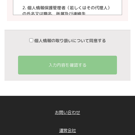
2. 個人情報保護管理者（若しくはその代理人）
の氏名又は職名、所属及び連絡先
個人情報保護管理者 ： 白石 朝基
電子メール ： info@linkedbrain.jp
電話番号 ： 03-3222-9300
個人情報の取り扱いについて同意する
3. 個人情報の利用目的
当社が事業活動において取得し、または保有す
る個人情報の利用目的は、次の通りといたしま
す。
入力内容を確認する
①保有個人データ（直接書面取得の場合の個人
情報）
「取引先情報」 ： 業務管理、各種連絡、請
求、支払い管理のため
「お問合せ者情報」従業者情報」 ： 従業者
管理に係わる業務に利用するため（業務・労
務・人事管理業務、給与関連業務、福利厚生業
務など）
お問い合わせ
「採用応募者情報」 ： 採用に係わる業務に
利用するため（採用に関する情報提供、採用可
否判断、採用業務に関する連絡など）
運営会社
「退職者情報」 ： 退職者との連絡、退職者