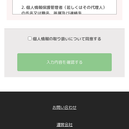
2. 個人情報保護管理者（若しくはその代理人）
の氏名又は職名、所属及び連絡先
個人情報保護管理者 ： 白石 朝基
電子メール ： info@linkedbrain.jp
電話番号 ： 03-3222-9300
個人情報の取り扱いについて同意する
3. 個人情報の利用目的
当社が事業活動において取得し、または保有す
る個人情報の利用目的は、次の通りといたしま
す。
入力内容を確認する
①保有個人データ（直接書面取得の場合の個人
情報）
「取引先情報」 ： 業務管理、各種連絡、請
求、支払い管理のため
「お問合せ者情報」従業者情報」 ： 従業者
管理に係わる業務に利用するため（業務・労
務・人事管理業務、給与関連業務、福利厚生業
務など）
お問い合わせ
「採用応募者情報」 ： 採用に係わる業務に
利用するため（採用に関する情報提供、採用可
否判断、採用業務に関する連絡など）
運営会社
「退職者情報」 ： 退職者との連絡、退職者