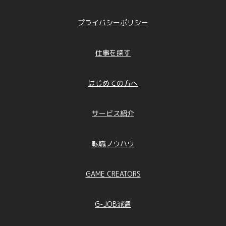
からのお問合せへの対応に利用するため
「人材派遣・職業紹介の求職者情報」 ： 人
プライバシーポリシー
材派遣、職業紹介、連絡等のため
「会員登録・エントリーにて取得する個人情
報」 ： 会員登録、当社サービス提供、連絡等
仕事を探す
のため
「掲載登録にて取得する個人情報」 ： 求人
情報の掲載、連絡等のため
はじめての方へ
「お問合せ者情報」 ： お問合せに回答する
ため
「本人および代理人の情報（開示等請求
サービス紹介
時）」 ： 開示等の求めに回答するため
その他、個別に書面で明示したとおりの利用目
的とします。
転職ノウハウ
②それ以外取得個人情報（直接書面取得以外で
取得する場合の個人情報）
GAME CREATORS
「受託した業務により取得した個人情報」 ：
契約及びそれに伴う連絡、受託業務の遂行、ア
フターケアなどに利用するため
G-JOB派遣
「求人サイトから取得した情報」 ： 求人者に
対する採用の可否を判断・通知するため