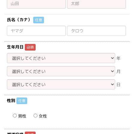
氏名（カナ）
任意
生年月日
必須
年
月
日
性別
任意
男性
女性