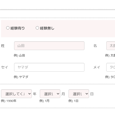
経験有り
経験無し
姓
名
例) 山田
例) 太
セイ
メイ
例) ヤマダ
例) タ
年
月
日
例) 1990年
例) 1月
例) 1日