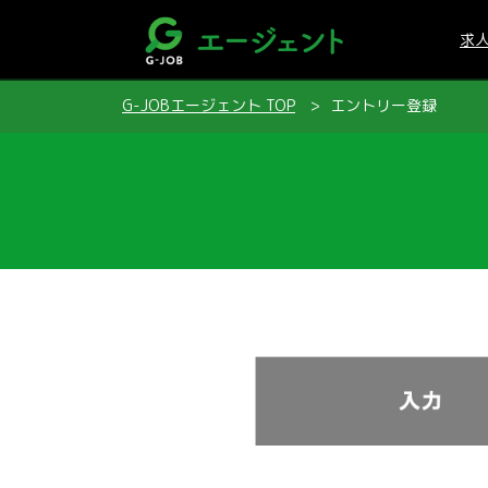
求
G-JOBエージェント TOP
エントリー登録