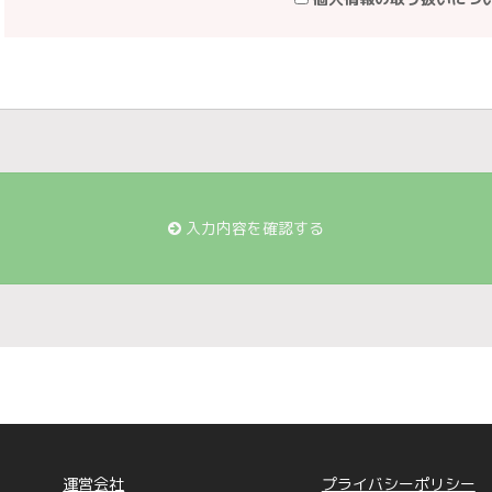
3. 個人情報の利用目的
当社が事業活動において取得し、または保有する個人情報の利
①保有個人データ（直接書面取得の場合の個人情報）
「取引先情報」 ： 業務管理、各種連絡、請求、支払い管理
「お問合せ者情報」従業者情報」 ： 従業者管理に係わる業
務、給与関連業務、福利厚生業務など）
「採用応募者情報」 ： 採用に係わる業務に利用するため（
務に関する連絡など）
「退職者情報」 ： 退職者との連絡、退職者からのお問合せ
「人材派遣・職業紹介の求職者情報」 ： 人材派遣、職業紹
入力内容を確認する
「会員登録・エントリーにて取得する個人情報」 ： 会員登
「掲載登録にて取得する個人情報」 ： 求人情報の掲載、連
「お問合せ者情報」 ： お問合せに回答するため
「本人および代理人の情報（開示等請求時）」 ： 開示等の
その他、個別に書面で明示したとおりの利用目的とします。
②それ以外取得個人情報（直接書面取得以外で取得する場合の
「受託した業務により取得した個人情報」 ： 契約及びそれ
に利用するため
「求人サイトから取得した情報」 ： 求人者に対する採用の可
「コンテンツより取得した個人情報」 ： キャンペーン・サ
運営会社
プライバシーポリシー
した統計・分析等のマーケティング活動、お問合せ・ご相談・