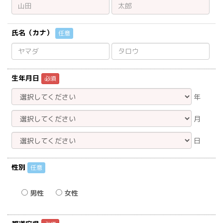
氏名（カナ）
任意
生年月日
必須
年
月
日
性別
任意
男性
女性