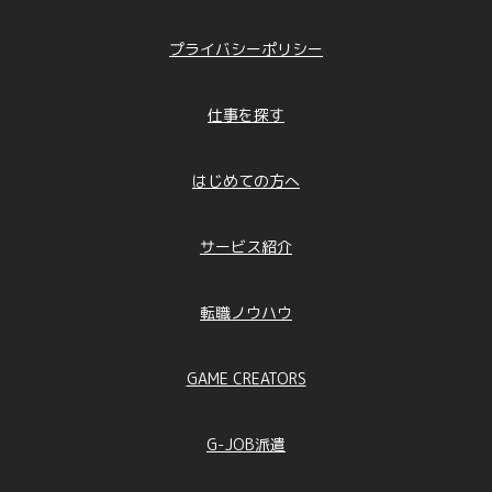
からのお問合せへの対応に利用するため
「人材派遣・職業紹介の求職者情報」 ： 人
プライバシーポリシー
材派遣、職業紹介、連絡等のため
「会員登録・エントリーにて取得する個人情
報」 ： 会員登録、当社サービス提供、連絡等
仕事を探す
のため
「掲載登録にて取得する個人情報」 ： 求人
情報の掲載、連絡等のため
はじめての方へ
「お問合せ者情報」 ： お問合せに回答する
ため
「本人および代理人の情報（開示等請求
サービス紹介
時）」 ： 開示等の求めに回答するため
その他、個別に書面で明示したとおりの利用目
的とします。
転職ノウハウ
②それ以外取得個人情報（直接書面取得以外で
取得する場合の個人情報）
GAME CREATORS
「受託した業務により取得した個人情報」 ：
契約及びそれに伴う連絡、受託業務の遂行、ア
フターケアなどに利用するため
G-JOB派遣
「求人サイトから取得した情報」 ： 求人者に
対する採用の可否を判断・通知するため