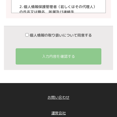
2. 個人情報保護管理者（若しくはその代理人）
の氏名又は職名、所属及び連絡先
個人情報保護管理者 ： 白石 朝基
電子メール ： info@linkedbrain.jp
電話番号 ： 03-3222-9300
個人情報の取り扱いについて同意する
3. 個人情報の利用目的
当社が事業活動において取得し、または保有す
る個人情報の利用目的は、次の通りといたしま
す。
入力内容を確認する
①保有個人データ（直接書面取得の場合の個人
情報）
「取引先情報」 ： 業務管理、各種連絡、請
求、支払い管理のため
「お問合せ者情報」従業者情報」 ： 従業者
管理に係わる業務に利用するため（業務・労
務・人事管理業務、給与関連業務、福利厚生業
務など）
お問い合わせ
「採用応募者情報」 ： 採用に係わる業務に
利用するため（採用に関する情報提供、採用可
否判断、採用業務に関する連絡など）
運営会社
「退職者情報」 ： 退職者との連絡、退職者