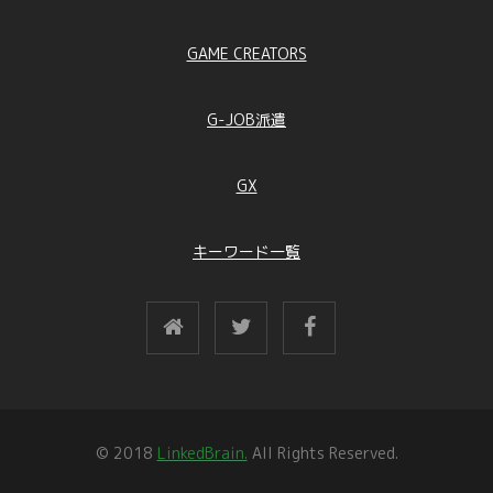
GAME CREATORS
G-JOB派遣
GX
キーワード一覧
© 2018
LinkedBrain.
All Rights Reserved.