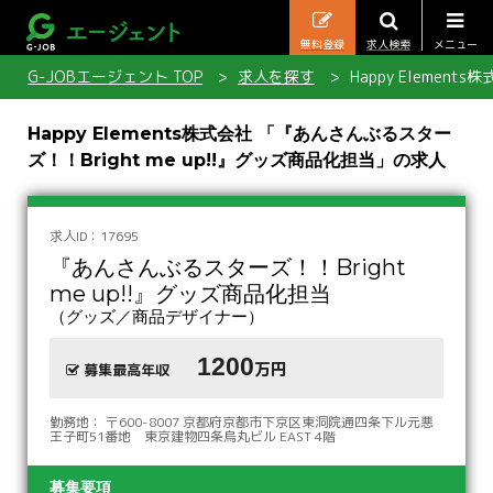
無料登録
求人検索
メニュー
G-JOBエージェント TOP
求人を探す
Happy Elemen
Happy Elements株式会社 「『あんさんぶるスター
ズ！！Bright me up!!』グッズ商品化担当」の求人
求人ID：17695
『あんさんぶるスターズ！！Bright
me up!!』グッズ商品化担当
（グッズ／商品デザイナー）
1200
万円
募集最高年収
勤務地： 〒600-8007 京都府京都市下京区東洞院通四条下ル元悪
王子町51番地 東京建物四条烏丸ビル EAST 4階
募集要項