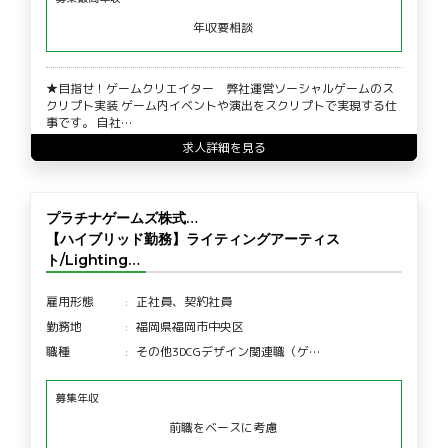
年収要相談
★目指せ！ゲームクリエイター 弊社運営ソーシャルゲームのス
クリプト実装 ゲーム内イベントや演出をスクリプトで実現する仕
事です。 自社…
求人詳細を見る
プラチナゲームズ株式…
【ハイブリッド勤務】ライティングアーティス
ト/Lighting…
雇用形態
正社員、契約社員
勤務地
福岡県福岡市中央区
職種
その他3DCGデザイン関連職（ゲ…
募集年収
前職をベースに考慮