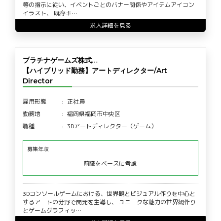
等の指示に従い、イベントごとのバナー関係やアイテムアイコン
イラスト、 既存キ…
求人詳細を見る
プラチナゲームズ株式…
【ハイブリッド勤務】アートディレクター/Art
Director
雇用形態
正社員
勤務地
福岡県福岡市中央区
職種
3Dアートディレクター（ゲーム）
募集年収
前職をベースに考慮
3Dコンソールゲームにおける、世界観とビジュアル作りを中心と
するアートの分野で開発を主導し、 ユニークな魅力の世界観作り
とゲームグラフィッ…