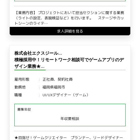
【業務内容】 プロジェクトにおいて担当セクションに関する業務
（ライトの設定、表現検証など）を行います。 ステージやカッ
トシーンのライテ…
求人詳細を見る
株式会社エクスジール…
積極採用中！リモートワーク相談可でゲームアプリのデ
ザイン業務★…
雇用形態
正社員、契約社員
勤務地
福岡県福岡市
職種
UI/UXデザイナー（ゲーム）
募集年収
年収要相談
★目指せ！ゲームクリエイター プランナー、リードデザイナー