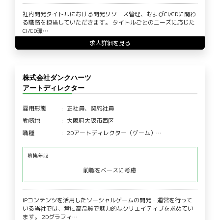
社内開発タイトルにおける開発リソース管理、およびCI/CDに関わ
る職務を担当していただきます。 タイトルごとのニーズに応じた
CI/CD環…
求人詳細を見る
株式会社ダンクハーツ
アートディレクター
雇用形態
正社員、契約社員
勤務地
大阪府大阪市西区
職種
2Dアートディレクター（ゲーム）…
募集年収
前職をベースに考慮
IPコンテンツを活用したソーシャルゲームの開発・運営を行って
いる当社では、常に高品質で魅力的なクリエイティブを求めてい
ます。 2Dグラフィ…