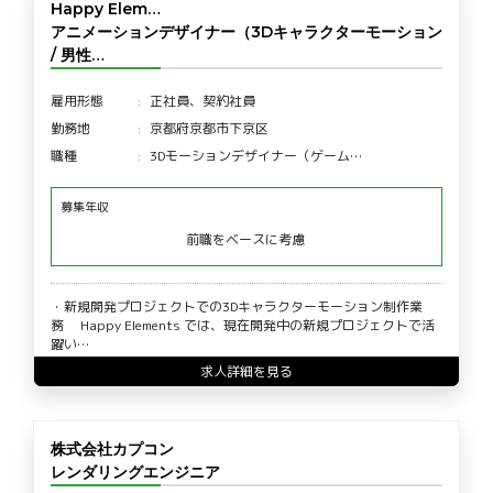
Happy Elem…
アニメーションデザイナー（3Dキャラクターモーション
/ 男性…
雇用形態
正社員、契約社員
勤務地
京都府京都市下京区
職種
3Dモーションデザイナー（ゲーム…
募集年収
前職をベースに考慮
・新規開発プロジェクトでの3Dキャラクターモーション制作業
務 Happy Elements では、現在開発中の新規プロジェクトで活
躍い…
求人詳細を見る
株式会社カプコン
レンダリングエンジニア