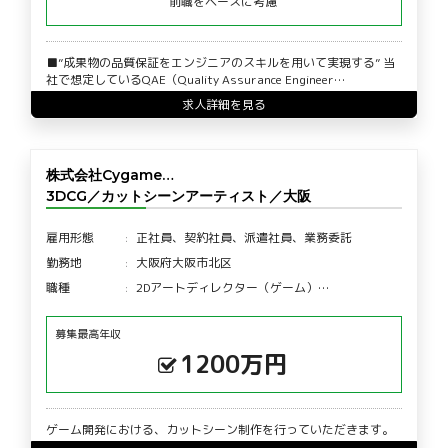
前職をベースに考慮
■”成果物の品質保証をエンジニアのスキルを用いて実現する” 当
社で想定しているQAE（Quality Assurance Engineer…
求人詳細を見る
株式会社Cygame…
3DCG／カットシーンアーティスト／大阪
雇用形態
正社員、契約社員、派遣社員、業務委託
勤務地
大阪府大阪市北区
職種
2Dアートディレクター（ゲーム）…
募集最高年収
1200万円
ゲーム開発における、カットシーン制作を行っていただきます。