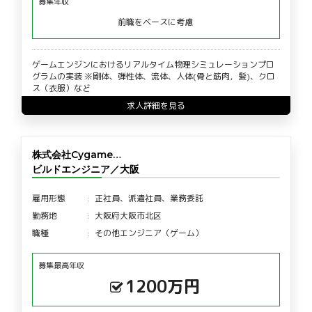
募集年収
前職をベースに考慮
ゲームエンジンにおけるリアルタイム物理シミュレーションプロ
グラムの実装 ※剛体、弾性体、流体、人体(骨と筋肉，髪)、クロ
ス（衣服）など
求人詳細を見る
株式会社Cygame…
ビルドエンジニア／大阪
雇用形態
正社員、派遣社員、業務委託
勤務地
大阪府大阪市北区
職種
その他エンジニア（ゲーム）
募集最高年収
1200万円