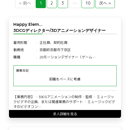
« 前へ
1
2
3
…
10
次へ »
Happy Elem…
3DCGディレクター/3Dアニメーションデザイナー
雇用形態
正社員、契約社員
勤務地
京都府京都市下京区
職種
2Dモーションデザイナー（ゲーム…
募集年収
前職をベースに考慮
【業務内容】 ・3DCGアニメーションの制作・監修 ・ミュージッ
クビデオの企画、または関連業務のサポート ・ミュージックビデ
オのビデオコン…
求人詳細を見る