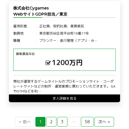
株式会社Cygames
WebサイトGDPR担当／東京
雇用形態
正社員、契約社員、業務委託
勤務地
東京都渋谷区南平台町16番17号
職種
プランナー・進行管理（アプリ・W…
募集最高年収
1200万円
弊社が運営するゲームタイトルのプロモーションサイト・コーポ
レートサイトなどの制作・運営業務に携わっていただきます。 GA
やGTMなどを利…
求人詳細を見る
« 前へ
1
2
3
…
58
次へ »