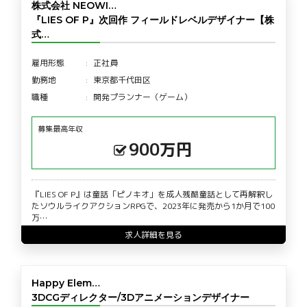
株式会社 NEOWI…
『LIES OF P』次回作 フィールドレベルデザイナー【株
式…
雇用形態
正社員
勤務地
東京都千代田区
職種
開発プランナー（ゲーム）
募集最高年収
900万円
『LIES OF P』は童話「ピノキオ」を成人残酷童話として再解釈し
たソウルライクアクションRPGで、2023年に発売から1か月で100
万…
求人詳細を見る
Happy Elem…
3DCGディレクター/3Dアニメーションデザイナー