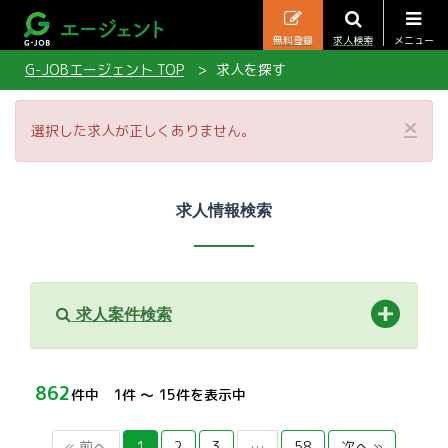
無料登録
求人検索
メニュー
G-JOBエージェント TOP
求人を探す
×
選択した求人が正しくありません。
求人情報検索
求人案件検索
862
件中 1件 〜 15件を表示中
« 前へ
1
2
3
…
58
次へ »