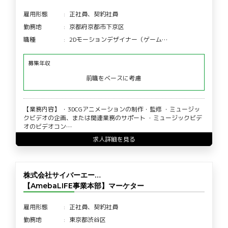
雇用形態
正社員、契約社員
勤務地
京都府京都市下京区
職種
2Dモーションデザイナー（ゲーム…
募集年収
前職をベースに考慮
【業務内容】 ・3DCGアニメーションの制作・監修 ・ミュージッ
クビデオの企画、または関連業務のサポート ・ミュージックビデ
オのビデオコン…
求人詳細を見る
株式会社サイバーエー…
【AmebaLIFE事業本部】マーケター
雇用形態
正社員、契約社員
勤務地
東京都渋谷区