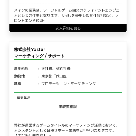
メインの業務は、ソーシャルゲーム開発のクライアントエンジニ
アとしての仕事となります。 Unityを使用した動作設計など、フ
ロントエンド領域…
求人詳細を見る
株式会社Yostar
マーケティング / サポート
雇用形態
正社員、契約社員
勤務地
東京都千代田区
職種
プロモーション・マーケティング
募集年収
年収要相談
弊社が運営するゲームタイトルのマーケティング活動において、
アシスタントとして各種サポート業務をご担当いただきます。
【主なお仕事内容】 …