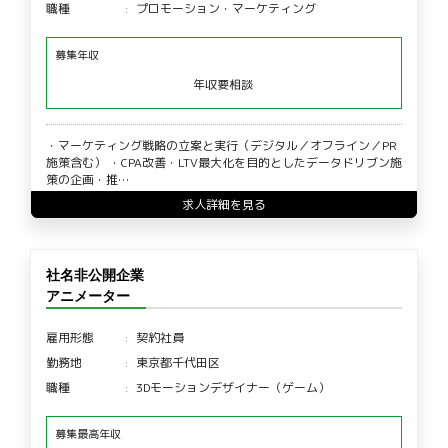
職種
プロモーション・マーケティング
募集年収
年収要相談
・マーケティング戦略の立案と実行（デジタル／オフライン／PR
施策含む） ・CPA改善・LTV最大化を目的としたデータドリブン施
策の企画・推…
求人詳細を見る
社名非公開企業
アニメーター
雇用形態
契約社員
勤務地
東京都千代田区
職種
3Dモーションデザイナー（ゲーム）
募集最高年収