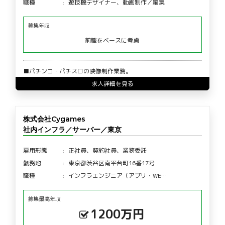
職種
遊技機デザイナー、動画制作／編集
募集年収
前職をベースに考慮
■パチンコ・パチスロの映像制作業務。
求人詳細を見る
株式会社Cygames
社内インフラ／サーバー／東京
雇用形態
正社員、契約社員、業務委託
勤務地
東京都渋谷区南平台町16番17号
職種
インフラエンジニア（アプリ・WE…
募集最高年収
1200万円