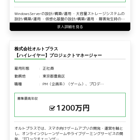
WindowsServerの設計/構築/運用 ・大容量ストレージシステムの
設計/構築/運用 ・仮想化基盤の設計/構築/運用 ・障害発生時の…
求人詳細を見る
株式会社オルトプラス
【ハイレイヤー】プロジェクトマネージャー
雇用形態
正社員
勤務地
東京都豊島区
職種
PM（企画系）（ゲーム）、プロデ…
募集最高年収
1200万円
オルトプラスでは、スマホ向けゲームアプリの開発・運営を軸と
し、オンラインクレーンゲームやライブゲーミングサービスの開
発、ブロックチェーンゲ…