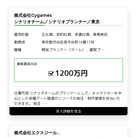
株式会社Cygames
シナリオチーム／シナリオプランナー／東京
雇用形態
正社員、契約社員、派遣社員、業務委託
勤務地
東京都渋谷区南平台町16番17号
職種
開発プランナー（ゲーム）、運営プ…
募集最高年収
1200万円
仕事内容 シナリオチームのプランナーとして、キャラクターを中
心とした各種アート関連のリソースの発注・制作管理を担当いた
だきます。 発注・…
求人詳細を見る
株式会社エクスジール…