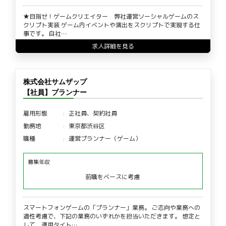
★目指せ！ゲームクリエイター 弊社運営ソーシャルゲームのス
クリプト実装 ゲーム内イベントや演出をスクリプトで実現する仕
事です。 自社…
求人詳細を見る
株式会社サムザップ
【社員】プランナー
雇用形態
正社員、契約社員
勤務地
東京都渋谷区
職種
運営プランナー（ゲーム）
募集年収
前職をベースに考慮
スマートフォンゲームの「プランナー」業務。 ご志向や業務への
適性考慮で、下記の業務のいずれかを担当いただきます。 想定と
して、運用タイト…