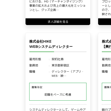
における、MD（マーチャンダイジング）
ブロッ
事業の拡大および売上の最大化をミッショ
ーとし
ンとし、グッズ企画…
ので、
映され
求人詳細を見る
株式会社HIKE
株式
WEBシステムディレクター
【興
雇用形態
契約社員
雇用形
勤務地
東京都新宿区
勤務地
職種
ディレクター（アプリ・
職種
WEB・映…
募集年収
募集
前職をベースに考慮
システムディレクターとして、ゲームやア
興行プ