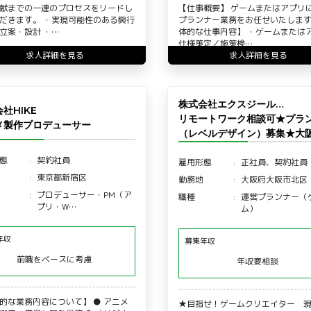
献までの一連のプロセスをリードし
【仕事概要】 ゲームまたはアプリ
だきます。 ・実現可能性のある興行
プランナー業務をお任せいたします
立案・設計 ・…
体的な仕事内容】 ・ゲームまたは
仕様策定／施策検…
求人詳細を見る
求人詳細を見る
株式会社エクスジール…
社HIKE
リモートワーク相談可★プラ
メ製作プロデューサー
（レベルデザイン）募集★大
態
契約社員
雇用形態
正社員、契約社員
東京都新宿区
勤務地
大阪府大阪市北区
プロデューサー・PM（ア
職種
運営プランナー（
プリ・W…
ム）
年収
募集年収
前職をベースに考慮
年収要相談
的な業務内容について】 ● アニメ
★目指せ！ゲームクリエイター 