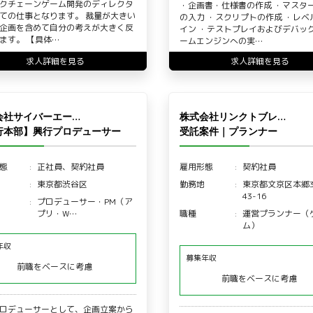
クチェーンゲーム開発のディレクタ
・企画書・仕様書の作成 ・マスタ
ての仕事となります。 裁量が大きい
の入力 ・スクリプトの作成 ・レベ
企画を含めて自分の考えが大きく反
イン ・テストプレイおよびデバッグ
ます。 【具体…
ームエンジンへの実…
求人詳細を見る
求人詳細を見る
会社サイバーエー…
株式会社リンクトブレ…
行本部】興行プロデューサー
受託案件｜プランナー
態
正社員、契約社員
雇用形態
契約社員
東京都渋谷区
勤務地
東京都文京区本郷
43-16
プロデューサー・PM（ア
プリ・W…
職種
運営プランナー（
ム）
年収
募集年収
前職をベースに考慮
前職をベースに考慮
ロデューサーとして、企画立案から