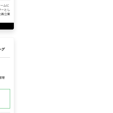
ゲームに
サーとし
企画立案
ング
管理