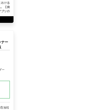
における
。 【具
アプリの
ンナー
阪
ゲー
現在当社