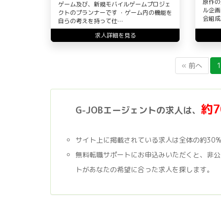
原作の
ゲーム及び、新規モバイルゲームプロジェ
ル企画
クトのプランナーです ・ゲーム内の機能を
会組成
自らの考えを持って仕…
求人詳細を見る
« 前へ
1
約
G-JOBエージェントの求人は、
サイト上に掲載されている求人は全体の約30
無料転職サポートにお申込みいただくと、非公
トがあなたの希望に合った求人を探します。