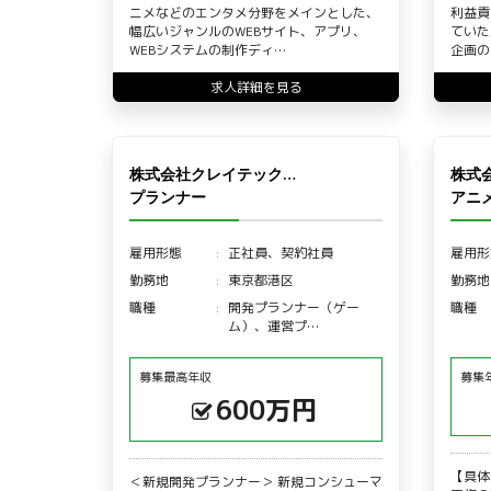
ニメなどのエンタメ分野をメインとした、
利益貢
幅広いジャンルのWEBサイト、アプリ、
ていた
WEBシステムの制作ディ…
企画の
求人詳細を見る
株式会社クレイテック…
株式会
プランナー
アニ
雇用形態
正社員、契約社員
雇用形
勤務地
東京都港区
勤務地
職種
開発プランナー（ゲー
職種
ム）、運営プ…
募集最高年収
募集
600万円
【具体
＜新規開発プランナー＞ 新規コンシューマ