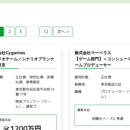
2
3
…
12
次へ »
社Cygames
株式会社マーベラス
リオチーム／シナリオプランナ
【ゲーム部門】＜コンシュー
東京
ームプロデューサー
態
正社員、契約社員、派遣
雇用形態
正社員
社員、業務委託
勤務地
東京都品川区
東京都渋谷区南平台町16
職種
プロデューサー（
番17号
ム）
開発プランナー（ゲー
ム）、運営プ…
募集年収
前職をベースに考慮
最高年収
1200万円