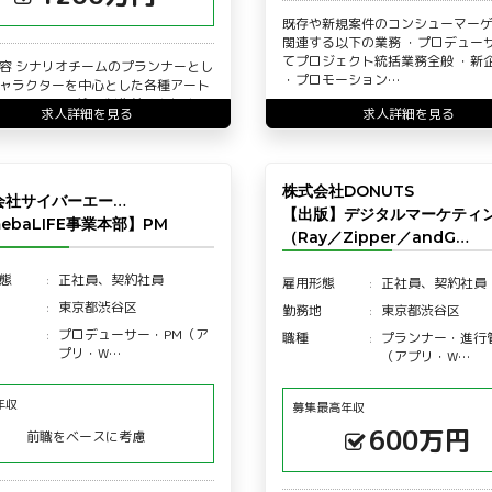
既存や新規案件のコンシューマー
関連する以下の業務 ・プロデュー
てプロジェクト統括業務全般 ・新
容 シナリオチームのプランナーとし
・プロモーション…
ャラクターを中心とした各種アート
リソースの発注・制作管理を担当い
求人詳細を見る
求人詳細を見る
ます。 発注・…
株式会社DONUTS
会社サイバーエー…
【出版】デジタルマーケティ
ebaLIFE事業本部】PM
（Ray／Zipper／andG…
態
正社員、契約社員
雇用形態
正社員、契約社員
東京都渋谷区
勤務地
東京都渋谷区
プロデューサー・PM（ア
職種
プランナー・進行
プリ・W…
（アプリ・W…
年収
募集最高年収
600万円
前職をベースに考慮