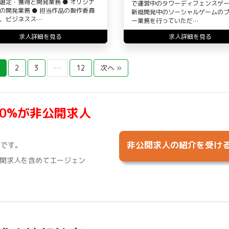
選定・獲得と開発業務 ● オリジナ
で運営中のタワーディフェンスゲ
の開発業務 ● 担当作品の製作委員
新規開発中のソーシャルゲームの
、ビジネスス…
ー業務を行っていただ…
求人詳細を見る
求人詳細を見る
2
3
…
12
次へ »
70%が非公開求人
非公開求人の紹介を受け
%です。
開求人を含めてエージェン