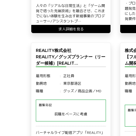
・プロ
人々の「リアルな日常生活」と「ゲーム開
題発見
発で培った先端技術」を融合させ、これま
にした
でにない体験を生み出す新規事業のプロデ
発要件
ューサー/アシスタントプ…
求人詳細を見る
REALITY株式会社
株式
REALITY／グッズプランナー（リー
【フ
ダー候補）[REALIT…
ム開
雇用形態
正社員
雇用形
勤務地
東京都港区
勤務地
職種
グッズ／商品企画／MD
職種
募集年収
募集
前職をベースに考慮
バーチャルライブ配信アプリ「REALITY」