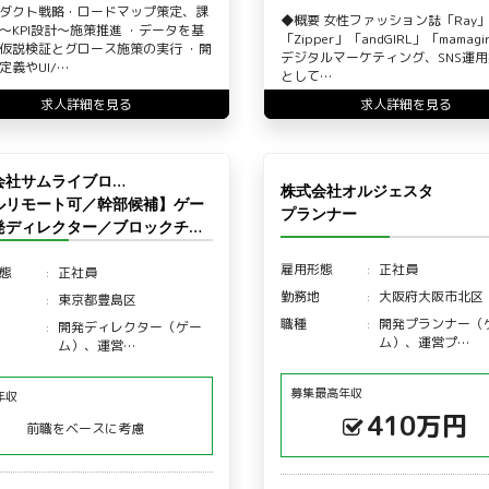
ダクト戦略・ロードマップ策定、課
◆概要 女性ファッション誌「Ray
〜KPI設計〜施策推進 ・データを基
「Zipper」「andGIRL」「mamagi
仮説検証とグロース施策の実行 ・開
デジタルマーケティング、SNS運
定義やUI/…
として…
求人詳細を見る
求人詳細を見る
会社サムライブロ…
株式会社オルジェスタ
ルリモート可／幹部候補】ゲー
プランナー
発ディレクター／ブロックチ…
雇用形態
正社員
態
正社員
勤務地
大阪府大阪市北区
東京都豊島区
職種
開発プランナー（
開発ディレクター（ゲー
ム）、運営プ…
ム）、運営…
募集最高年収
年収
410万円
前職をベースに考慮