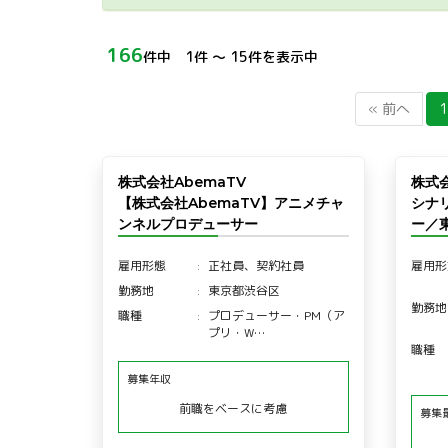
166
件中 1件 〜 15件を表示中
« 前へ
1
株式会社AbemaTV
株式会
【株式会社AbemaTV】アニメチャ
シナ
ンネルプロデューサー
ー／
雇用形態
正社員、契約社員
雇用形
勤務地
東京都渋谷区
勤務地
職種
プロデューサー・PM（ア
プリ・W…
職種
募集年収
前職をベースに考慮
募集