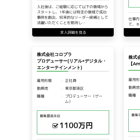
入社後は、ご経験に応じて以下の領域から
スタートし、1年後には特定の領域で成功
事例を創出、将来的なリーダー候補として
仕事内
活躍いただくことを期待し…
て、キ
関連の
求人詳細を見る
ただき
株式会社コロプラ
株式
プロデューサー(リアル×デジタル・
【Am
エンターテインメント)
雇用形
雇用形態
正社員
勤務地
勤務地
東京都港区
職種
職種
プロデューサー（ゲー
ム）
募集
募集最高年収
1100万円