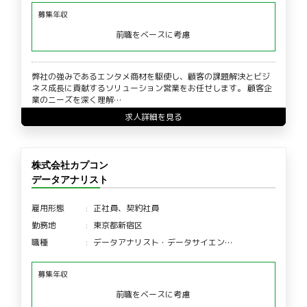
募集年収
前職をベースに考慮
弊社の強みであるエンタメ商材を駆使し、顧客の課題解決とビジ
ネス成長に貢献するソリューション営業をお任せします。 顧客企
業のニーズを深く理解…
求人詳細を見る
株式会社カプコン
データアナリスト
雇用形態
正社員、契約社員
勤務地
東京都新宿区
職種
データアナリスト・データサイエン…
募集年収
前職をベースに考慮