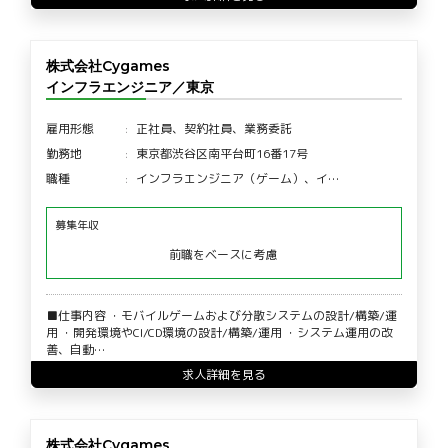
株式会社Cygames
インフラエンジニア／東京
雇用形態
正社員、契約社員、業務委託
勤務地
東京都渋谷区南平台町16番17号
職種
インフラエンジニア（ゲーム）、イ…
募集年収
前職をベースに考慮
■仕事内容 ・モバイルゲームおよび分散システムの設計/構築/運
用 ・開発環境やCI/CD環境の設計/構築/運用 ・システム運用の改
善、自動…
求人詳細を見る
株式会社Cygames