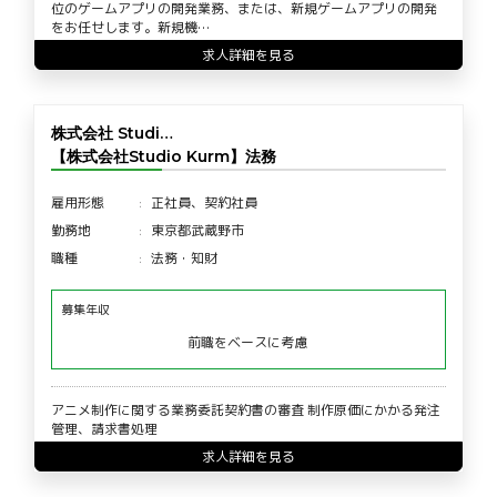
位のゲームアプリの開発業務、または、新規ゲームアプリの開発
をお任せします。新規機…
求人詳細を見る
株式会社 Studi…
【株式会社Studio Kurm】法務
雇用形態
正社員、契約社員
勤務地
東京都武蔵野市
職種
法務・知財
募集年収
前職をベースに考慮
アニメ制作に関する業務委託契約書の審査 制作原価にかかる発注
管理、請求書処理
求人詳細を見る