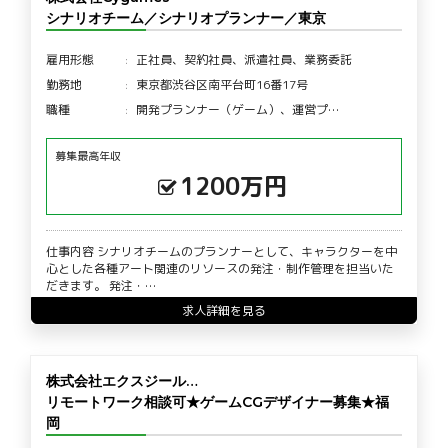
シナリオチーム／シナリオプランナー／東京
雇用形態
正社員、契約社員、派遣社員、業務委託
勤務地
東京都渋谷区南平台町16番17号
職種
開発プランナー（ゲーム）、運営プ…
募集最高年収
1200万円
仕事内容 シナリオチームのプランナーとして、キャラクターを中
心とした各種アート関連のリソースの発注・制作管理を担当いた
だきます。 発注・…
求人詳細を見る
株式会社エクスジール…
リモートワーク相談可★ゲームCGデザイナー募集★福
岡