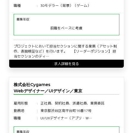
職種
3Dモデラー（背景）（ゲーム）
募集年収
前職をベースに考慮
プロジェクトにおいて担当セクションに関する業務（アセット制
作、表現検証など）を行います。 【リーダーポジション】 担
当セクションのディ…
求人詳細を見る
株式会社Cygames
Webデザイナー／UIデザイン／東京
雇用形態
正社員、契約社員、派遣社員、業務委託
勤務地
東京都渋谷区南平台町16番17号
職種
UI/UXデザイナー（アプリ・W…
募集年収