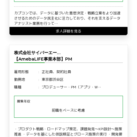
カプコンでは、データに基づいた意思決定・戦略立案をより加速
させるためのデータ民主化に注力しており、それを支えるデータ
アナリスト業務を行って…
求人詳細を見る
株式会社サイバーエー…
【AmebaLIFE事業本部】PM
雇用形態
正社員、契約社員
勤務地
東京都渋谷区
職種
プロデューサー・PM（アプリ・W…
募集年収
前職をベースに考慮
・プロダクト戦略・ロードマップ策定、課題発見〜KPI設計〜施策
推進 ・データを基にした仮説検証とグロース施策の実行 ・開発要