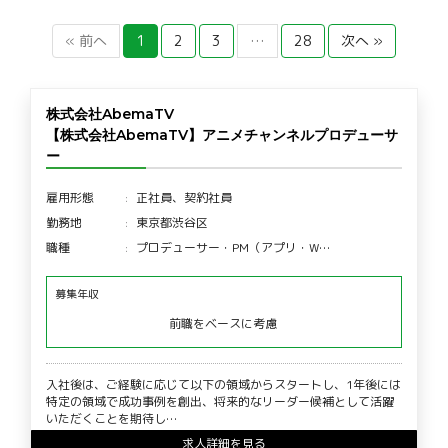
« 前へ
1
2
3
…
28
次へ »
株式会社AbemaTV
【株式会社AbemaTV】アニメチャンネルプロデューサ
ー
雇用形態
正社員、契約社員
勤務地
東京都渋谷区
職種
プロデューサー・PM（アプリ・W…
募集年収
前職をベースに考慮
入社後は、ご経験に応じて以下の領域からスタートし、1年後には
特定の領域で成功事例を創出、将来的なリーダー候補として活躍
いただくことを期待し…
求人詳細を見る