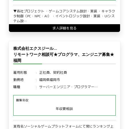
▼各社プロジェクト ・ゲームコアシステム設計・実装 ・キャラク
タ制御（PC・NPC・AI） ・イベントロジック設計・実装 ・UIシス
テム設…
求人詳細を見る
株式会社エクスジール…
リモートワーク相談可★プログラマ、エンジニア募集★
福岡
雇用形態
正社員、契約社員
勤務地
福岡県福岡市
職種
サーバーエンジニア・プログラマー…
募集年収
年収要相談
某有名ソーシャルゲームプラットフォームにて常にランキング上