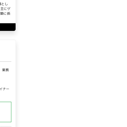
員とし
。主にゲ
構築に係
、業務
イナー