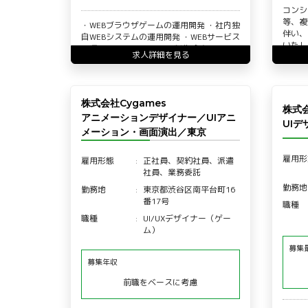
コンシ
等、複
・WEBブラウザゲームの運用開発 ・社内独
伴い、
自WEBシステムの運用開発 ・WEBサービス
いたし
の運用開発 ・WEBサイト制作 主な上記4つ
求人詳細を見る
の業…
株式会社Cygames
株式会
アニメーションデザイナー／UIアニ
UI
メーション・画面演出／東京
雇用形
雇用形態
正社員、契約社員、派遣
社員、業務委託
勤務地
勤務地
東京都渋谷区南平台町16
番17号
職種
職種
UI/UXデザイナー（ゲー
ム）
募集
募集年収
前職をベースに考慮