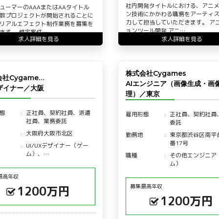
社内開発タイトルにおける、アニ
ューマーのAAAまたはAAタイトル
ン技術にかかわる職務をアーティ
数プロジェクトが開始されることに
力して担当していただきます。 ア
リアルエフェクト制作業務を募集を
ョンツール開発 アニ…
ます。 想定案件…
求人詳細を見る
求人詳細を見る
株式会社Cygames
社Cygame…
AIエンジニア（画像生成・画
デザイナー／大阪
理）／東京
態
正社員、契約社員、派遣
雇用形態
正社員、契約社員
社員、業務委託
委託
大阪府大阪市北区
勤務地
東京都渋谷区南平台
番17号
UI/UXデザイナー（ゲー
ム）、…
職種
その他エンジニア
ム）
最高年収
募集最高年収
1200万円
1200万円