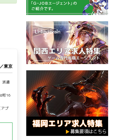
ン／東京
、派遣
町16
（アプ