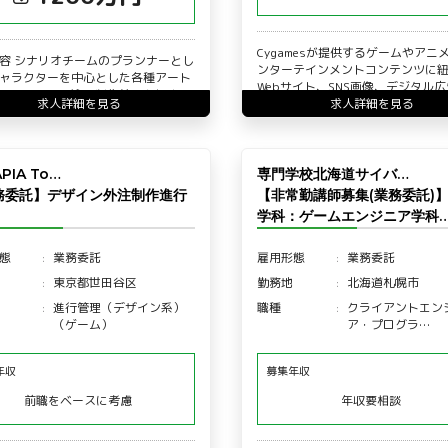
Cygamesが提供するゲームやアニ
容 シナリオチームのプランナーとし
ンターテインメントコンテンツに
ャラクターを中心とした各種アート
Webサイト、SNS画像、デジタル
リソースの発注・制作管理を担当い
求人詳細を見る
ンタラクティブコ…
求人詳細を見る
ます。 発注・…
PIA To…
専門学校北海道サイバ…
務委託】デザイン外注制作進行
【非常勤講師募集(業務委託)】
学科：ゲームエンジニア学科
態
業務委託
雇用形態
業務委託
東京都世田谷区
勤務地
北海道札幌市
進行管理（デザイン系）
職種
クライアントエン
（ゲーム）
ア・プログラ…
年収
募集年収
前職をベースに考慮
年収要相談