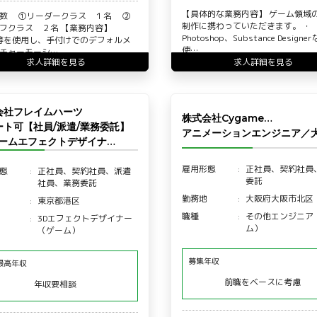
【具体的な業務内容】 ゲーム領域の
人数 ①リーダークラス １名 ②
制作に携わっていただきます。 ・
ッフクラス ２名 【業務内容】
Photoshop、Substance Design
a等を使用し、手付けでのデフォルメ
使…
チャーモーシ…
求人詳細を見る
求人詳細を見る
会社フレイムハーツ
株式会社Cygame…
ート可【社員/派遣/業務委託】
アニメーションエンジニア／
ゲームエフェクトデザイナ…
雇用形態
正社員、契約社員
態
正社員、契約社員、派遣
委託
社員、業務委託
勤務地
大阪府大阪市北区
東京都港区
職種
その他エンジニア
3Dエフェクトデザイナー
ム）
（ゲーム）
募集年収
最高年収
前職をベースに考慮
年収要相談