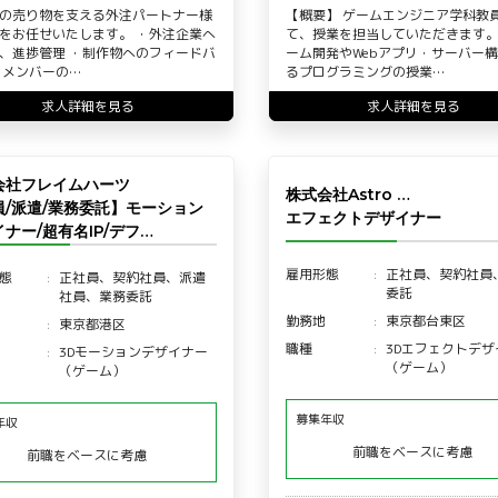
の売り物を支える外注パートナー様
【概要】 ゲームエンジニア学科教
をお任せいたします。 ・外注企業へ
て、授業を担当していただきます
、進捗管理 ・制作物へのフィードバ
ーム開発やWebアプリ・サーバー
・メンバーの…
るプログラミングの授業…
求人詳細を見る
求人詳細を見る
会社フレイムハーツ
株式会社Astro …
員/派遣/業務委託】モーション
エフェクトデザイナー
ナー/超有名IP/デフ…
雇用形態
正社員、契約社員
態
正社員、契約社員、派遣
委託
社員、業務委託
勤務地
東京都台東区
東京都港区
職種
3Dエフェクトデザ
3Dモーションデザイナー
（ゲーム）
（ゲーム）
募集年収
年収
前職をベースに考慮
前職をベースに考慮