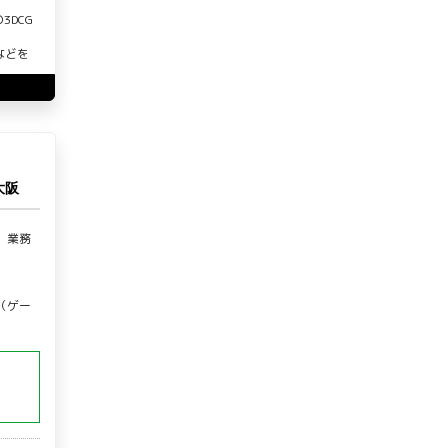
3DCG
erなどを
大阪
、業務
（ゲー