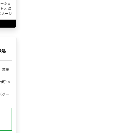
メーショ
ストと協
ニメーシ
像処
、業務
町16
（ゲー