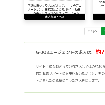
・企画
下記に携わっていただきます。 ・UIのアニ
ーショ
メーション、画面演出の提案/制作 ・動画
によるモックアップの制作 ・アニメーショ
求人詳細を見る
ンの実装 ・演…
« 前へ
約
G-JOBエージェントの求人は、
サイト上に掲載されている求人は全体の約30
無料転職サポートにお申込みいただくと、非公
トがあなたの希望に合った求人を探します。