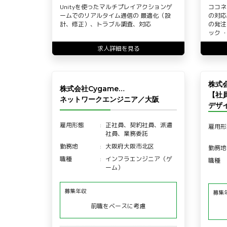
Unityを使ったマルチプレイアクションゲ
ココネ
ームでのリアルタイム通信の 最適化（設
の対応
計、修正）、トラブル調査、対応
の発注
ック 
求人詳細を見る
株式
株式会社Cygame…
【社
ネットワークエンジニア／大阪
デザイ
雇用形態
正社員、契約社員、派遣
雇用形
社員、業務委託
勤務地
大阪府大阪市北区
勤務地
職種
インフラエンジニア（ゲ
職種
ーム）
募集年収
募集
前職をベースに考慮