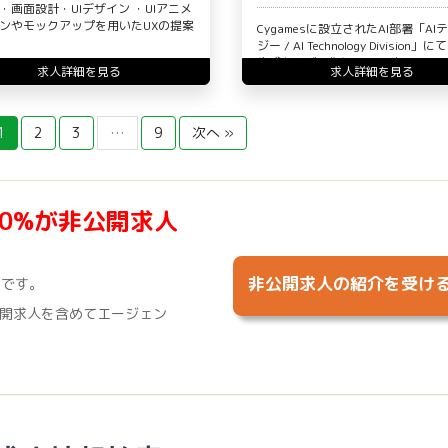
・画面設計・UIデザイン ・UIアニメ
ンやモックアップを用いたUXの提案
Cygamesに設立されたAI部署「AI
ジー / AI Technology Division
生成および画像処理に関す…
求人詳細を見る
求人詳細を見る
1
2
3
…
9
次へ »
70%が非公開求人
非公開求人の紹介を受け
%です。
開求人を含めてエージェン