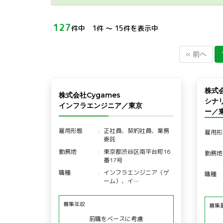
127
件中 1件 〜 15件を表示中
« 前へ
株式会
株式会社Cygames
シナ
インフラエンジニア／東京
ー／
雇用形態
正社員、契約社員、業務
雇用形
委託
勤務地
東京都渋谷区南平台町16
勤務地
番17号
職種
インフラエンジニア（ゲ
職種
ーム）、イ…
募集年収
募集
前職をベースに考慮