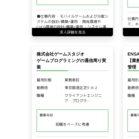
■仕事内容 ・モバイルゲームおよび分散シ
仕事内
ステムの設計/構築/運用 ・開発環境や
て、キ
CI/CD環境の設計/構築/運用 ・システム運
関連の
用の改善、自動…
求人詳細を見る
ただき
株式会社ゲームスタジオ
ENSA
ゲームプログラミングの通信周り実
【業
装
管理
雇用形態
業務委託
雇用形
勤務地
東京都港区芝3-8-2
勤務地
職種
クライアントエンジニ
職種
ア・プログラ…
募集年収
募集
前職をベースに考慮