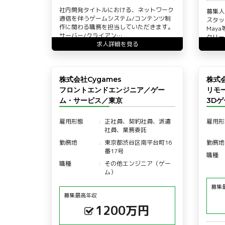
社内開発タイトルにおける、ネットワーク
募集
通信を伴うゲームシステム/コンテンツ制
スタ
作に関わる職務を担当していただきます。
May
サーバー/クライアン…
クリー
求人詳細を見る
株式会社Cygames
株式
フロントエンドエンジニア／ゲー
リモ
ム・サービス／東京
3D
雇用形態
正社員、契約社員、派遣
雇用形
社員、業務委託
勤務地
東京都渋谷区南平台町16
勤務地
番17号
職種
職種
その他エンジニア（ゲー
ム）
募集
募集最高年収
1200万円