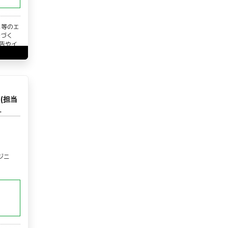
メ等のエ
紐づく
広告やイ
(担当
…
ジニ