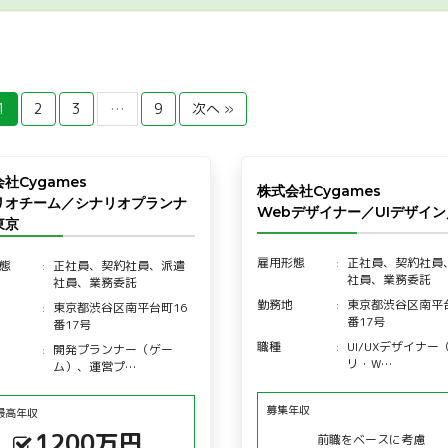
1
2
3
…
9
次へ »
社Cygames
株式会社Cygames
リオチーム／シナリオプランナ
Webデザイナー／UIデザイ
東京
雇用形態
正社員、契約社員
態
正社員、契約社員、派遣
社員、業務委託
社員、業務委託
勤務地
東京都渋谷区南平台
東京都渋谷区南平台町16
番17号
番17号
職種
UI/UXデザイナー
開発プランナー（ゲー
リ・W…
ム）、運営プ…
募集年収
最高年収
1200万円
前職をベースに考慮