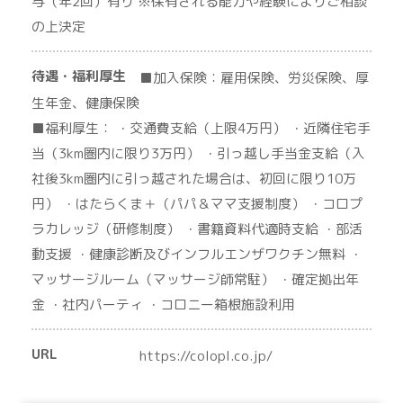
与（年2回）有り ※保有される能力や経験によりご相談
の上決定
待遇・福利厚生
■加入保険：雇用保険、労災保険、厚
生年金、健康保険
■福利厚生： ・交通費支給（上限4万円） ・近隣住宅手
当（3km圏内に限り3万円） ・引っ越し手当金支給（入
社後3km圏内に引っ越された場合は、初回に限り10万
円） ・はたらくま＋（パパ＆ママ支援制度） ・コロプ
ラカレッジ（研修制度） ・書籍資料代適時支給 ・部活
動支援 ・健康診断及びインフルエンザワクチン無料 ・
マッサージルーム（マッサージ師常駐） ・確定拠出年
金 ・社内パーティ ・コロニー箱根施設利用
URL
https://colopl.co.jp/