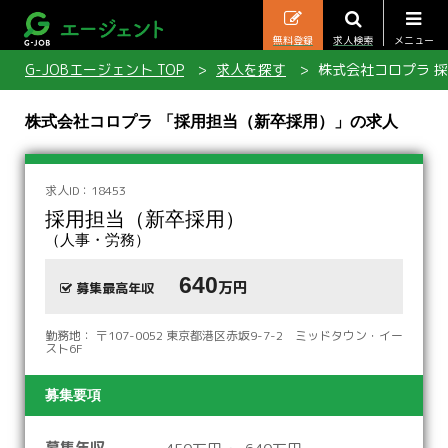
無料登録
求人検索
メニュー
G-JOBエージェント TOP
求人を探す
株式会社コロプラ 
株式会社コロプラ 「採用担当（新卒採用）」の求人
求人ID：18453
採用担当（新卒採用）
（人事・労務）
640
万円
募集最高年収
勤務地： 〒107-0052 東京都港区赤坂9-7-2 ミッドタウン・イー
スト6F
募集要項
募集年収