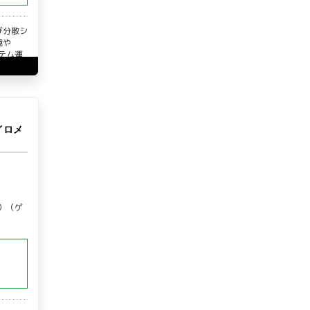
び分散シ
境や
ステム運
イロメ
）（ゲ