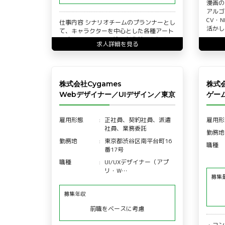
漫画の
アルゴ
CV・
仕事内容 シナリオチームのプランナーとし
活かし
て、キャラクターを中心とした各種アート
関連のリソースの発注・制作管理を担当い
求人詳細を見る
ただきます。 発注・…
株式会社Cygames
株式
Webデザイナー／UIデザイン／東京
ゲー
雇用形態
正社員、契約社員、派遣
雇用形
社員、業務委託
勤務地
勤務地
東京都渋谷区南平台町16
職種
番17号
職種
UI/UXデザイナー（アプ
リ・W…
募集
募集年収
前職をベースに考慮
・コン