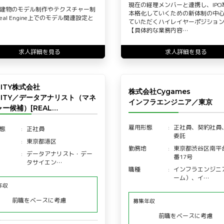
現在の経理メンバーと連携し、IPO
建物のモデル制作やテクスチャー制
本格化していくための新体制の中
real Engine上でのモデル関連設定と
ていただくハイレイヤーポジショ
【具体的な業務内容…
求人詳細を見る
求人詳細を見る
LITY株式会社
株式会社Cygames
LITY／データアナリスト（マネ
インフラエンジニア／東京
ー候補）[REAL…
雇用形態
正社員、契約社員
態
正社員
委託
東京都港区
勤務地
東京都渋谷区南平台
データアナリスト・デー
番17号
タサイエン…
職種
インフラエンジニ
ーム）、イ…
年収
前職をベースに考慮
募集年収
前職をベースに考慮