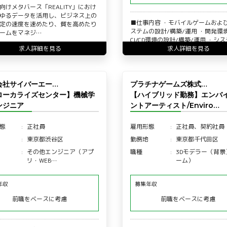
向けメタバース「REALITY」におけ
ゆるデータを活用し、ビジネス上の
■仕事内容 ・モバイルゲームおよ
定の速度を速めたり、質を高めたり
ステムの設計/構築/運用 ・開発環
ームをマネジ…
CI/CD環境の設計/構築/運用 ・シ
求人詳細を見る
用の改善、自動…
求人詳細を見る
会社サイバーエー…
プラチナゲームズ株式…
Iローカライズセンター】機械学
【ハイブリッド勤務】エンバ
ンジニア
ントアーティスト/Enviro…
態
正社員
雇用形態
正社員、契約社員
東京都渋谷区
勤務地
東京都千代田区
その他エンジニア（アプ
職種
3Dモデラー（背景
リ・WEB…
ーム）
年収
募集年収
前職をベースに考慮
前職をベースに考慮