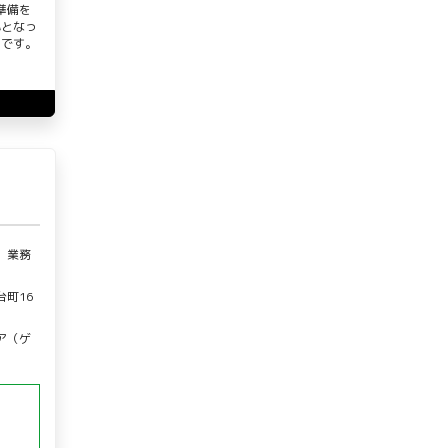
準備を
心となっ
ンです。
、業務
町16
ア（ゲ