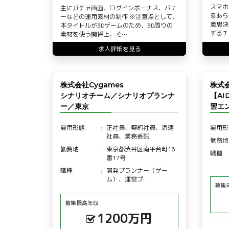
スマホ
主にガチャ画面、ログインボーナス、バナ
るあら
ーなどの運用素材の制作 ※注意点として、
意思決
本タイトルが3Dゲームのため、3D周りの
するチ
素材を使う関係上、そ…
求人詳細を見る
株式会社Cygames
株式
シナリオチーム／シナリオプランナ
【A
ー／東京
習エ
雇用形態
正社員、契約社員、派遣
雇用形
社員、業務委託
勤務地
勤務地
東京都渋谷区南平台町16
職種
番17号
職種
開発プランナー（ゲー
ム）、運営プ…
募集
募集最高年収
1200万円