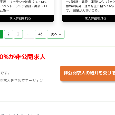
実装 ・キャラクタ制御（PC・NPC・
ーバ設計・構築・運用など、バッ
 ・イベントロジック設計・実装 ・UI
領域の開発・運用を主に担ってい
ム設…
す。 裁量が大きいので、…
求人詳細を見る
求人詳細を見る
2
3
…
43
次へ »
70%が非公開求人
非公開求人の紹介を受け
%です。
開求人を含めてエージェン