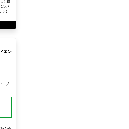
ョンに関
証など）
ョン】
ンドエン
ア・プ
自動入稿