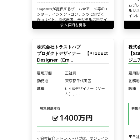
ムプレ
Cygamesが提供するゲームやアニメ等のエ
ルシス
ンターテインメントコンテンツに紐づく
インに
Webサイト、SNS画像、デジタル広告やイ
ンタラクティブコ…
求人詳細を見る
株式会社トラストハブ
株式
プロダクトデザイナー 【Product
【SG
Designer（Em…
ジニ
雇用形態
正社員
雇用形
勤務地
東京都千代田区
勤務地
職種
UI/UXデザイナー（ゲー
職種
ム）、…
募集最高年収
募集
1400万円
▼各社
< 会社紹介 > トラストハブは、オンライン