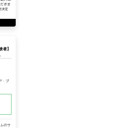
ただきま
思決定
験者】
…
ア・プ
ームのサ