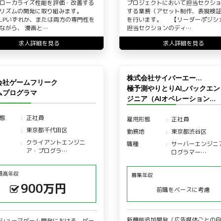
ローカライズ性能を評価・改善する
プロジェクトにおいて担当セクシ
リズムの開発に取り組みます。
する業務（アセット制作、表現検
NLPいずれか、または両方の専門性を
を行います。 【リーダーポジシ
ながら、 漫画と…
担当セクションのディ…
求人詳細を見る
求人詳細を見る
株式会社サイバーエー…
会社ゲームフリーク
極予測やりとりAI_バックエ
ムプログラマ
ジニア（AIオペレーション…
態
正社員
雇用形態
正社員
東京都千代田区
勤務地
東京都渋谷区
クライアントエンジニ
職種
サーバーエンジニ
ア・プログラ…
ログラマー…
最高年収
募集年収
900万円
前職をベースに考慮
新機能追加開発（広告媒体ごとの
シューマゲーム開発における、ゲー