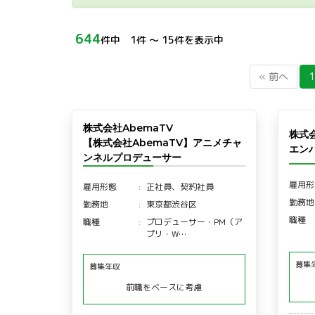
644
件中 1件 〜 15件を表示中
« 前へ
1
株式会社AbemaTV
株式
【株式会社AbemaTV】アニメチャ
エン
ンネルプロデューサー
雇用形
雇用形態
正社員、契約社員
勤務地
勤務地
東京都渋谷区
職種
職種
プロデューサー・PM（ア
プリ・W…
募集
募集年収
前職をベースに考慮