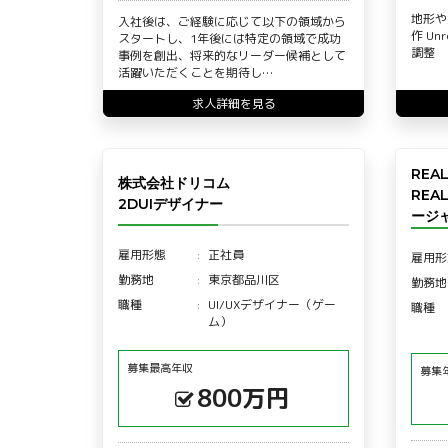
地形や
入社後は、ご経験に応じて以下の領域から
作 Un
スタートし、1年後には特定の領域で成功
調整
事例を創出、将来的なリーダー候補として
活躍いただくことを期待し…
求人詳細を見る
REA
株式会社ドリコム
REA
2DUIデザイナー
ージャ
雇用形態
正社員
雇用形
勤務地
東京都品川区
勤務地
職種
UI/UXデザイナー（ゲー
職種
ム）
募集最高年収
募集
800万円