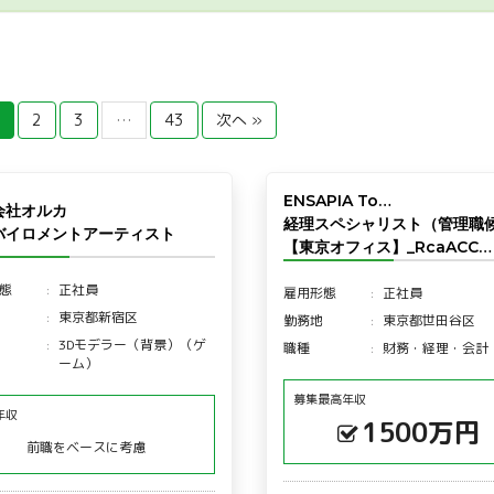
2
3
…
43
次へ »
ENSAPIA To…
会社オルカ
経理スペシャリスト（管理職
バイロメントアーティスト
【東京オフィス】_RcaACC…
態
正社員
雇用形態
正社員
東京都新宿区
勤務地
東京都世田谷区
3Dモデラー（背景）（ゲ
職種
財務・経理・会計
ーム）
募集最高年収
年収
1500万円
前職をベースに考慮