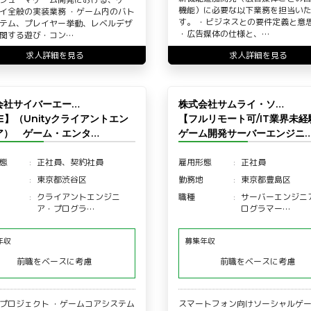
機能）に必要な以下業務を担当い
イ全般の実装業務 ・ゲーム内のバト
す。 ・ビジネスとの要件定義と意
テム、プレイヤー挙動、レベルデザ
・広告媒体の仕様と、…
関する遊び・コン…
求人詳細を見る
求人詳細を見る
会社サイバーエー…
株式会社サムライ・ソ…
E】（Unityクライアントエン
【フルリモート可/IT業界未経
ア） ゲーム・エンタ…
ゲーム開発サーバーエンジニ
態
正社員、契約社員
雇用形態
正社員
東京都渋谷区
勤務地
東京都豊島区
クライアントエンジニ
職種
サーバーエンジニ
ア・プログラ…
ログラマー…
年収
募集年収
前職をベースに考慮
前職をベースに考慮
プロジェクト ・ゲームコアシステム
スマートフォン向けソーシャルゲ