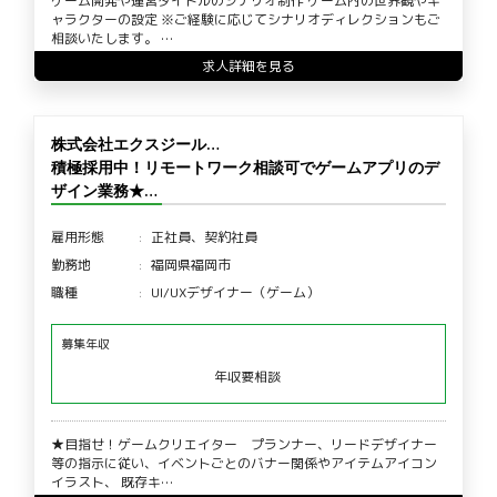
ゲーム開発や運営タイトルのシナリオ制作 ゲーム内の世界観やキ
ャラクターの設定 ※ご経験に応じてシナリオディレクションもご
相談いたします。 …
求人詳細を見る
株式会社エクスジール…
積極採用中！リモートワーク相談可でゲームアプリのデ
ザイン業務★…
雇用形態
正社員、契約社員
勤務地
福岡県福岡市
職種
UI/UXデザイナー（ゲーム）
募集年収
年収要相談
★目指せ！ゲームクリエイター プランナー、リードデザイナー
等の指示に従い、イベントごとのバナー関係やアイテムアイコン
イラスト、 既存キ…