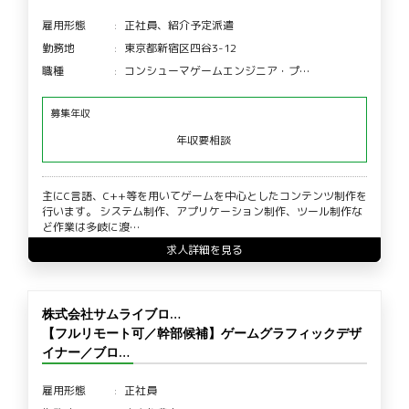
雇用形態
正社員、紹介予定派遣
勤務地
東京都新宿区四谷3-12
職種
コンシューマゲームエンジニア・プ…
募集年収
年収要相談
主にC言語、C++等を用いてゲームを中心としたコンテンツ制作を
行います。 システム制作、アプリケーション制作、ツール制作な
ど作業は多岐に渡…
求人詳細を見る
株式会社サムライブロ…
【フルリモート可／幹部候補】ゲームグラフィックデザ
イナー／ブロ…
雇用形態
正社員