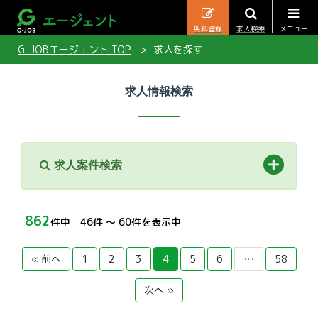
無料登録
求人検索
メニュー
G-JOBエージェント TOP
求人を探す
求人情報検索
求人案件検索
862
件中 46件 〜 60件を表示中
« 前へ
1
2
3
4
5
6
…
58
次へ »