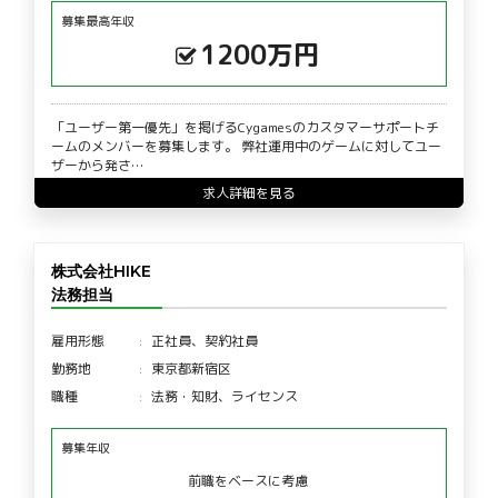
募集最高年収
1200万円
「ユーザー第一優先」を掲げるCygamesのカスタマーサポートチ
ームのメンバーを募集します。 弊社運用中のゲームに対してユー
ザーから発さ…
求人詳細を見る
株式会社HIKE
法務担当
雇用形態
正社員、契約社員
勤務地
東京都新宿区
職種
法務・知財、ライセンス
募集年収
前職をベースに考慮