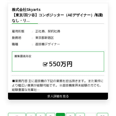
株式会社Skyarts
【東京/四ツ谷】コンポジッター（AEデザイナー）/転勤
なし・リ…
雇用形態
正社員、契約社員
勤務地
東京都新宿区
職種
遊技機デザイナー
募集最高年収
550万円
■業務内容 主に遊技機の下記の業務を担当頂きます。 また案件に
より幅広い業務が経験可能です。 ※遊技機業界未経験の方でも、
経験豊富な先輩社…
求人詳細を見る