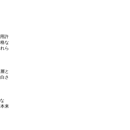
使用許
厳格な
これら
ー層と
面白さ
らな
ム本来