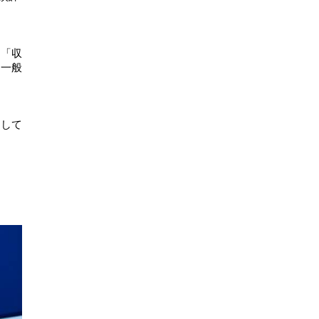
ら「収
も一般
そして