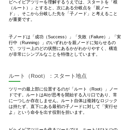
ビヘイビアツリーを理解するうえでは、スタートを「根
（ルート）」とすると、次にある分岐点を「親ノー
ド」、そこから分岐した先を「子ノード」と考えること
が重要です。
子ノードは「成功（Success）」「失敗（Failure）」「実
行中（Running）」のいずれかを親ノードに知らせるの
で、ツリー上のどの状態にあるかがわかりやすく、構造
が非常にシンプルなことを特徴としています。
ルート（Root）：スタート地点
ツリーの最上部に位置するのが「ルート（Root）」ノー
ドです。ルートはAIが思考を開始する入り口であり、常
に一つしか存在しません。ルート自体は複雑なロジック
は持たず、直下にある最初の子ノードに対して「実行せ
よ」という命令を出す役割を担います。
ビヘイビアツリーを作るツールでは、ルートはひとつの