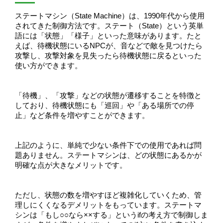
ステートマシン（State Machine）は、1990年代から使用
されてきた制御方法です。ステート（State）という英単
語には「状態」「様子」といった意味があります。たと
えば、待機状態にいるNPCが、音などで敵を見つけたら
攻撃し、攻撃対象を見失ったら待機状態に戻るといった
使い方ができます。
「待機」、「攻撃」などの状態が遷移することを特徴と
しており、待機状態にも「巡回」や「ある場所での停
止」など条件を増やすことができます。
上記のように、単純で少ない条件下での使用であれば問
題ありません。ステートマシンは、どの状態にあるかが
明確な点が大きなメリットです。
ただし、状態の数を増やすほど複雑化していくため、管
理しにくくなるデメリットをもっています。ステートマ
シンは「もし○○なら××する」というifの考え方で制御しま