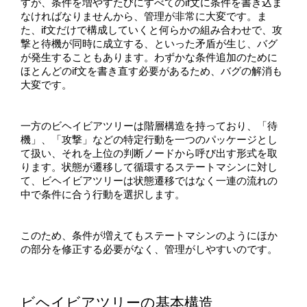
すが、条件を増やすたびにすべてのif文に条件を書き込ま
なければなりませんから、管理が非常に大変です。ま
た、if文だけで構成していくと何らかの組み合わせで、攻
撃と待機が同時に成立する、といった矛盾が生じ、バグ
が発生することもあります。わずかな条件追加のために
ほとんどのif文を書き直す必要があるため、バグの解消も
大変です。
一方のビヘイビアツリーは階層構造を持っており、「待
機」、「攻撃」などの特定行動を一つのパッケージとし
て扱い、それを上位の判断ノードから呼び出す形式を取
ります。状態が遷移して循環するステートマシンに対し
て、ビヘイビアツリーは状態遷移ではなく一連の流れの
中で条件に合う行動を選択します。
このため、条件が増えてもステートマシンのようにほか
の部分を修正する必要がなく、管理がしやすいのです。
ビヘイビアツリーの基本構造