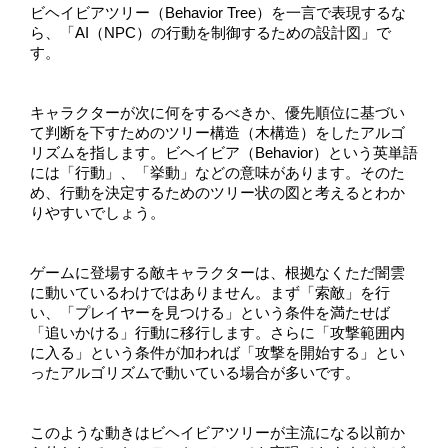
ビヘイビアツリー（Behavior Tree）を一言で表現するな
ら、「AI（NPC）の行動を制御するための設計図」で
す。
キャラクターが次に何をするべきか、優先順位に基づい
て判断を下すためのツリー構造（木構造）をしたアルゴ
リズムを指します。ビヘイビア（Behavior）という英単語
には「行動」、「挙動」などの意味があります。そのた
め、行動を決定するためのツリー状の図と考えるとわか
りやすいでしょう。
ゲームに登場する敵キャラクターは、根拠なくただ闇雲
に動いているわけではありません。まず「索敵」を行
い、「プレイヤーを見つける」という条件を満たせば
「追いかける」行動に移行します。さらに「攻撃範囲内
に入る」という条件が加われば「攻撃を開始する」とい
ったアルゴリズムで動いている場合が多いです。
このような動きはビヘイビアツリーが主流になる以前か