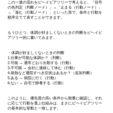
この一連の流れをビヘイビアツリーで考えると、「信号
の色判定（判断ノード）」→「止まる（行動ノード）」
→「進む（行動ノード）」といった形で、条件と行動を
順序立てて表すことができます。
もうひとつ、体調が好ましくないときの判断をビヘイビ
アツリー的に書いてみます。
・体調が好ましくないときの判断
1.仕事が可能な体調か？（判断）
2.可能 → 通常どおり出勤する（行動）
3.不可能 → 会社に連絡して休む（行動）
4.発熱など通院すべき症状はあるか？（追加判断）
5.ある → 病院に行く（行動）
6.ない → 自宅で静養する（行動）
このように、優先度の高い条件から順番に確認し、それ
に応じて行動を選ぶ仕組みは、まさにビヘイビアツリー
の基本的な挙動と一致します。