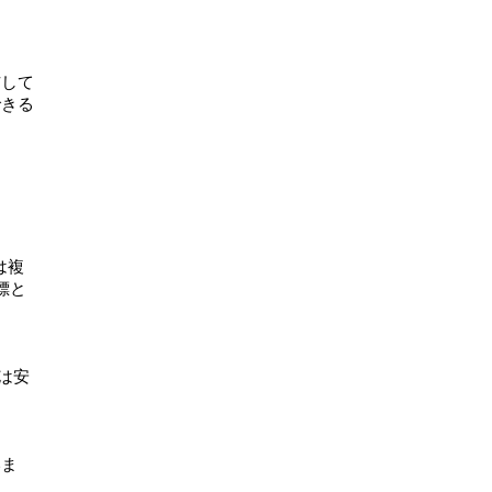
布して
できる
は複
標と
は安
いま