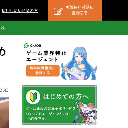
転職無料相談に
採用したい企業の方
登録する
解説
め
25日