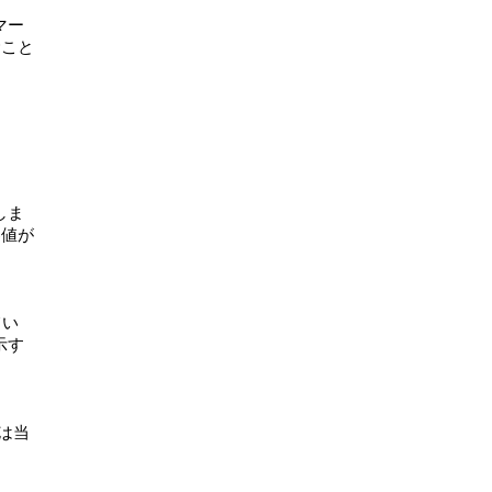
マー
むこと
しま
界値が
てい
示す
は当