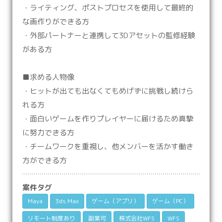
・ライティング、ポストプロセスを使用して最終的
な画作りができる方
・外部パートナーと連携して3Dアセットの監修経験
がある方
■求める人物像
・ヒットが出ても出なくてもめげずに挑戦し続けら
れる方
・面白いゲームを作りプレイヤーに届けるため真摯
に努力できる方
・チームワークを重視し、他メンバーを活かす働き
方ができる方
案件タグ
Maya
3ds Max
ゲーム（アプリ）
ゲーム（PC）
リモート制度あり
副業可
株式会社WFS
WFS