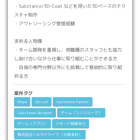
・Substance/3D-Coat などを用いた3Dベースのテク
スチャ制作
・アウトソーシング管理経験
求める人物像
・チーム開発を重視し、他職種のスタッフとも協力
し助け合いながら仕事に取り組むことができる方
・自身の専門分野以外にも挑戦して意欲的に取り組
める方
案件タグ
Maya
Zbrush
Substance Painter
Substance Designer
ゲーム（コンシューマ）
ゲーム（アプリ）
リモート制度あり
株式会社ヘキサドライブ （大阪本社）