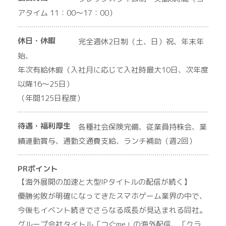
アタイム 11：00～17：00）
休日・休暇
完全週休2日制（土、日）祝、年末年
始、
年次有給休暇（入社月に応じて入社時最大10日、次年度
以降16～25日）
（年間125日程度）
待遇・福利厚生
各種社会保険完備、従業員持株会、業
績連動賞与、通勤交通費支給、ランチ補助（週2回）
PRポイント
【海外展開の加速と大型IPタイトルの配信が続く】
優勝劣敗が明確になってきたスマホゲーム業界の中で、
今後もイベント続きでさらなる成長が見込まれる同社。
グループ会社タイトル「つぐme」の海外配信、「クラ