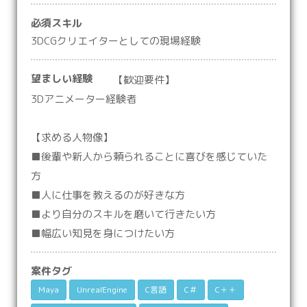
必須スキル
3DCGクリエイターとしての現場経験
望ましい経験
【歓迎要件】
3Dアニメーター経験者
【求める人物像】
■後輩や新人から頼られることに喜びを感じていた
方
■人に仕事を教えるのが好きな方
■より自分のスキルを磨いて行きたい方
■幅広い知見を身につけたい方
案件タグ
Maya
UnrealEngine
C言語
C＃
C＋＋