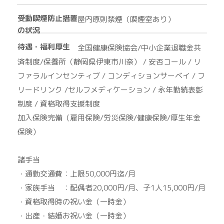
受動喫煙防止措置
屋内原則禁煙（喫煙室あり）
の状況
待遇・福利厚生
全国健康保険協会/中小企業退職金共
済制度/保養所（静岡県伊東市川奈） / 安否コール / リ
ファラルインセンティブ / コンディションサーベイ / フ
リードリンク /セルフメディケーション / 永年勤続表彰
制度 / 資格取得支援制度
加入保険完備（雇用保険/労災保険/健康保険/厚生年金
保険）
諸手当
・通勤交通費：上限50,000円迄/月
・家族手当 ：配偶者20,000円/月、子1人15,000円/月
・資格取得時の祝い金（一時金）
・出産・結婚お祝い金（一時金）