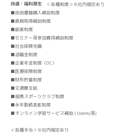
待遇・福利厚生
＜各種制度＞※社内規定あり
■技術書籍購入補助制度
■資格取得補助制度
■副業制度
■セミナー等参加費用補助制度
■社会保険完備
■退職金制度
■企業年金制度（DC）
■医療保険制度
■財形貯蓄制度
■交通費支給
■提携スポーツクラブ制度
■永年勤続表彰制度
■オンライン学習サービス補助 ( Udemy等)
＜各種手当＞※社内規定あり