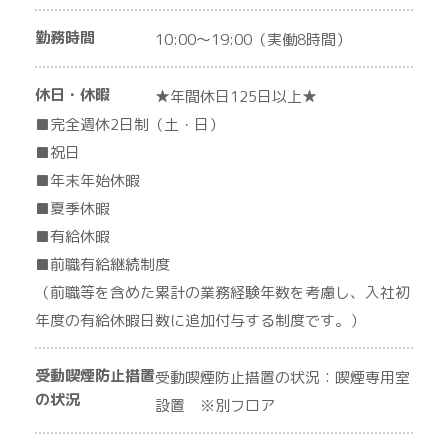
勤務時間
10:00〜19:00（実働8時間）
休日・休暇
★年間休日125日以上★
■完全週休2日制（土・日）
■祝日
■年末年始休暇
■夏季休暇
■有給休暇
■前職有給継続制度
（前職等を含めた累計の業務経験年数を考慮し、入社初
年度の有給休暇日数に追加付与する制度です。）
受動喫煙防止措置
受動喫煙防止措置の状況：喫煙専用室
の状況
設置 ※別フロア