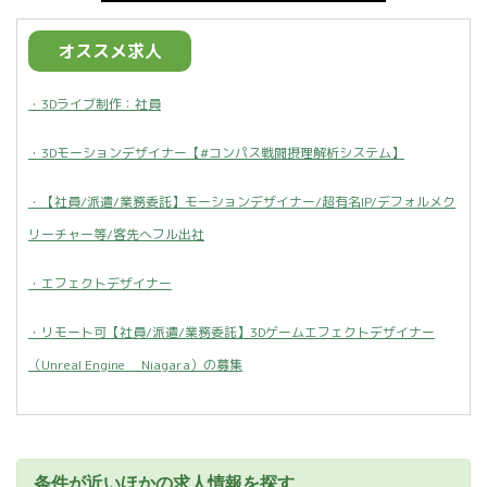
オススメ求人
・3Dライブ制作：社員
・3Dモーションデザイナー【#コンパス戦闘摂理解析システム】
・【社員/派遣/業務委託】モーションデザイナー/超有名IP/デフォルメク
リーチャー等/客先へフル出社
・エフェクトデザイナー
・リモート可【社員/派遣/業務委託】3Dゲームエフェクトデザイナー
（Unreal Engine Niagara）の募集
条件が近いほかの求人情報を探す