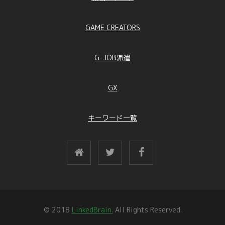
GAME CREATORS
G-JOB派遣
GX
キーワード一覧
© 2018
LinkedBrain.
All Rights Reserved.