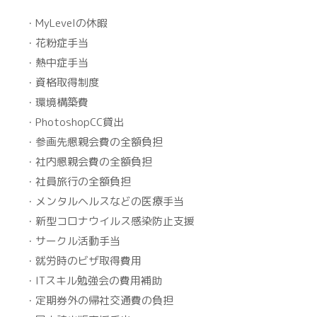
・MyLevelの休暇
・花粉症手当
・熱中症手当
・資格取得制度
・環境構築費
・PhotoshopCC貸出
・参画先懇親会費の全額負担
・社内懇親会費の全額負担
・社員旅行の全額負担
・メンタルヘルスなどの医療手当
・新型コロナウイルス感染防止支援
・サークル活動手当
・就労時のビザ取得費用
・ITスキル勉強会の費用補助
・定期券外の帰社交通費の負担