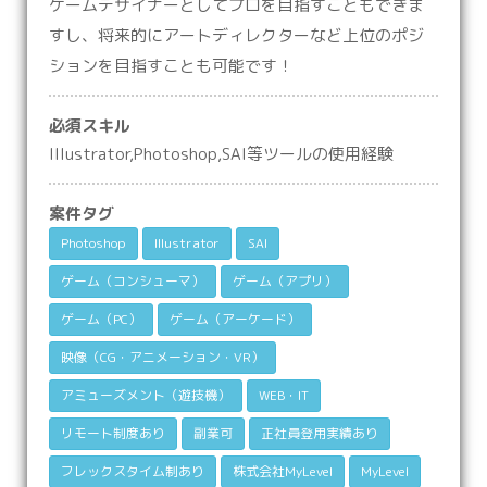
ゲームデザイナーとしてプロを目指すこともできま
すし、将来的にアートディレクターなど上位のポジ
ションを目指すことも可能です！
必須スキル
Illustrator,Photoshop,SAI等ツールの使用経験
案件タグ
‎Photoshop
Illustrator
SAI
ゲーム（コンシューマ）
ゲーム（アプリ）
ゲーム（PC）
ゲーム（アーケード）
映像（CG・アニメーション・VR）
アミューズメント（遊技機）
WEB・IT
リモート制度あり
副業可
正社員登用実績あり
フレックスタイム制あり
株式会社MyLevel
MyLevel