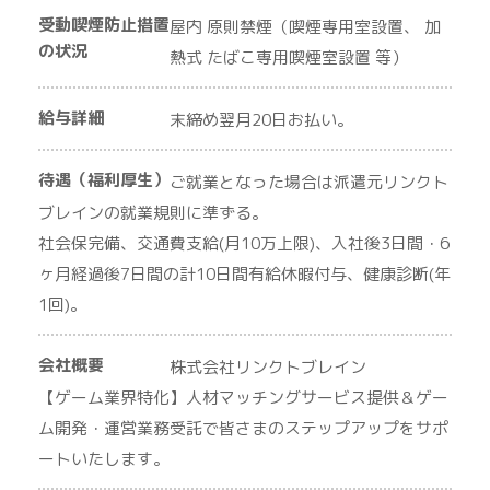
受動喫煙防止措置
屋内 原則禁煙（喫煙専用室設置、 加
の状況
熱式 たばこ専用喫煙室設置 等）
給与詳細
末締め翌月20日お払い。
待遇（福利厚生）
ご就業となった場合は派遣元リンクト
ブレインの就業規則に準ずる。
社会保完備、交通費支給(月10万上限)、入社後3日間・6
ヶ月経過後7日間の計10日間有給休暇付与、健康診断(年
1回)。
会社概要
株式会社リンクトブレイン
【ゲーム業界特化】人材マッチングサービス提供＆ゲー
ム開発・運営業務受託で皆さまのステップアップをサポ
ートいたします。