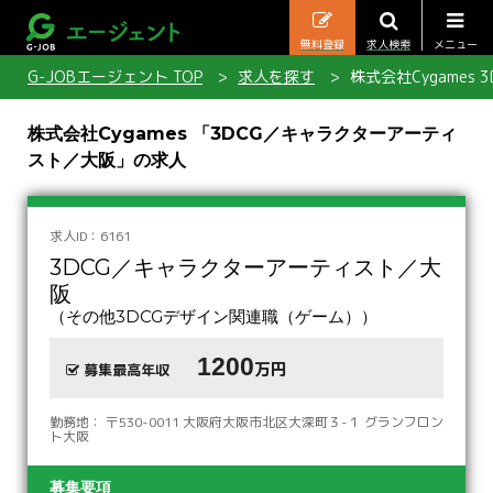
無料登録
求人検索
メニュー
G-JOBエージェント TOP
求人を探す
株式会社Cygame
株式会社Cygames 「3DCG／キャラクターアーティ
スト／大阪」の求人
求人ID：6161
3DCG／キャラクターアーティスト／大
阪
（その他3DCGデザイン関連職（ゲーム））
1200
万円
募集最高年収
勤務地： 〒530-0011 大阪府大阪市北区大深町３-１ グランフロン
ト大阪
募集要項