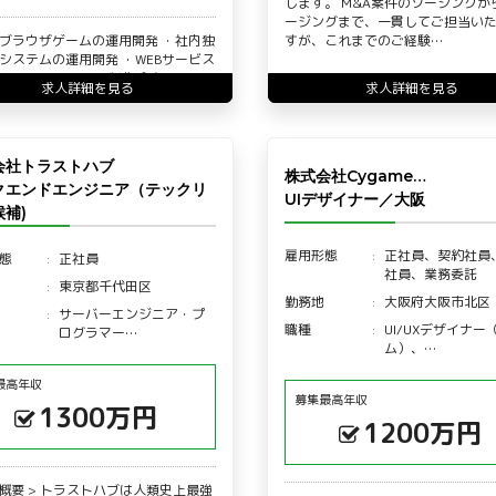
します。 M&A案件のソーシングか
ージングまで、一貫してご担当い
Bブラウザゲームの運用開発 ・社内独
すが、これまでのご経験…
Bシステムの運用開発 ・WEBサービス
開発 ・WEBサイト制作 主な上記4つ
求人詳細を見る
求人詳細を見る
会社トラストハブ
株式会社Cygame…
クエンドエンジニア（テックリ
UIデザイナー／大阪
補)
雇用形態
正社員、契約社員
態
正社員
社員、業務委託
東京都千代田区
勤務地
大阪府大阪市北区
サーバーエンジニア・プ
職種
UI/UXデザイナー
ログラマー…
ム）、…
最高年収
募集最高年収
1300万円
1200万円
社概要 > トラストハブは人類史上最強