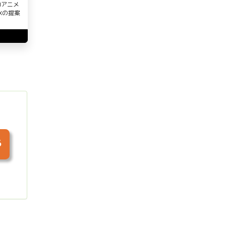
Iアニメ
Xの提案
る