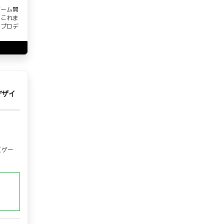
ゲーム開
、これま
のプロデ
デザイ
（ゲー