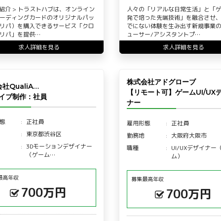
社紹介 > トラストハブは、オンライン
人々の「リアルな日常生活」と「
ーディングカードのオリジナルパッ
発で培った先端技術」を融合させ
リパ）を購入できるサービス「クロ
でにない体験を生み出す新規事業
リパ」を提供…
ューサー/アシスタントプ…
求人詳細を見る
求人詳細を見る
株式会社アドグローブ
社QualiA…
【リモート可】ゲームUI/UX
ライブ制作：社員
ナー
態
正社員
雇用形態
正社員
東京都渋谷区
勤務地
大阪府大阪市
3Dモーションデザイナー
職種
UI/UXデザイナー
（ゲーム…
ム）
最高年収
募集最高年収
700万円
700万円