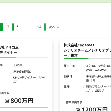
2
3
…
14
次へ »
株式会社Cygames
会社ドリコム
シナリオチーム／シナリオプ
Iデザイナー
ー／東京
態
正社員
雇用形態
正社員、契約社員
社員、業務委託
東京都品川区
勤務地
東京都渋谷区南平台
UI/UXデザイナー（ゲー
番17号
ム）
職種
開発プランナー（
ム）、運営プ…
最高年収
800万円
募集最高年収
1200万円