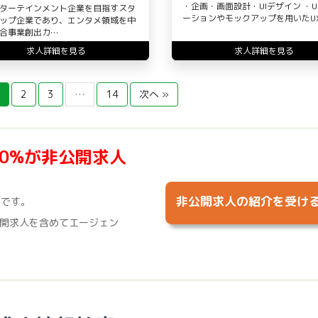
・企画・画面設計・UIデザイン ・U
ターテインメント企業を目指すスタ
ーションやモックアップを用いたU
ップ企業であり、エンタメ領域を中
合事業創出カ…
求人詳細を見る
求人詳細を見る
2
3
…
14
次へ »
70%が非公開求人
非公開求人の紹介を受け
%です。
開求人を含めてエージェン