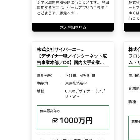
ジネス展開を積極的に行っています。 今回
株式会
採用する方には、ゲームアプリのコラボに
ートフ
とどまらず、版元への…
ゆくは
行って
求人詳細を見る
株式会社サイバーエー…
株式会
【デザイナー職／インターネット広
フロ
告事業本部／DX】国内大手企業…
ム・
雇用形態
正社員、契約社員
雇用形
勤務地
東京都渋谷区
勤務地
職種
UI/UXデザイナー（アプ
リ・W…
職種
募集最高年収
1000万円
募集