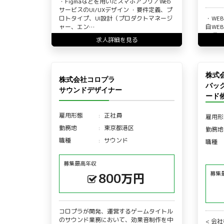
・Figmaなどを用いたスマホアプリ／Web
サービスのUI/UXデザイン ・要件定義、プ
ロトタイプ、UI設計（プロダクトマネージ
・WE
ャー、エン…
自WE
の運用
求人詳細を見る
の業…
株式
株式会社コロプラ
バッ
サウンドデザイナー
ード候
雇用形態
正社員
雇用形
勤務地
東京都港区
勤務地
職種
サウンド
職種
募集最高年収
募集
800万円
コロプラが開発、運営するゲームタイトル
のサウンド業務において、効果音制作を中
< 会