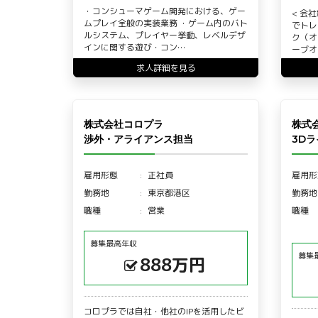
・コンシューマゲーム開発における、ゲー
< 会
ムプレイ全般の実装業務 ・ゲーム内のバト
でトレ
ルシステム、プレイヤー挙動、レベルデザ
ク（オ
インに関する遊び・コン…
ーブオ
求人詳細を見る
株式会社コロプラ
株式会
渉外・アライアンス担当
3D
雇用形態
正社員
雇用形
勤務地
東京都港区
勤務地
職種
営業
職種
募集最高年収
募集
888万円
コロプラでは自社・他社のIPを活用したビ