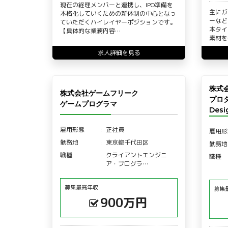
現在の経理メンバーと連携し、IPO準備を
主にガ
本格化していくための新体制の中心となっ
ーなど
ていただくハイレイヤーポジションです。
本タイ
【具体的な業務内容…
素材を
求人詳細を見る
株式
株式会社ゲームフリーク
プロダ
ゲームプログラマ
Des
雇用形態
正社員
雇用形
勤務地
東京都千代田区
勤務地
職種
クライアントエンジニ
職種
ア・プログラ…
募集最高年収
募集
900万円