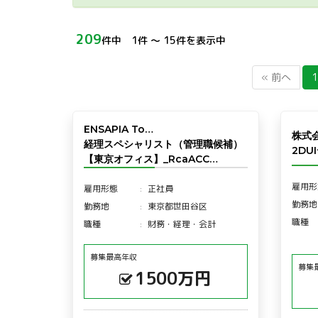
209
件中 1件 〜 15件を表示中
« 前へ
1
ENSAPIA To…
株式
経理スペシャリスト（管理職候補）
2DU
【東京オフィス】_RcaACC…
雇用形
雇用形態
正社員
勤務地
勤務地
東京都世田谷区
職種
職種
財務・経理・会計
募集最高年収
募集
1500万円