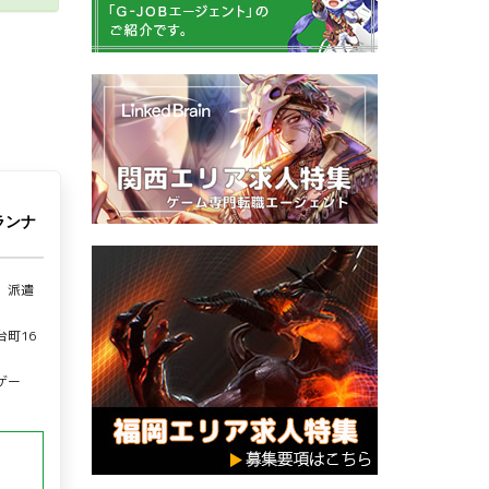
ランナ
、派遣
町16
ゲー