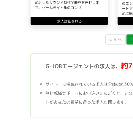
心としたサウンド制作全般をお任せしま
のエン
す。ゲームタイトルのコンセ…
ートア
心に総
求人詳細を見る
« 前へ
1
約
G-JOBエージェントの求人は、
サイト上に掲載されている求人は全体の約30
無料転職サポートにお申込みいただくと、非公
トがあなたの希望に合った求人を探します。