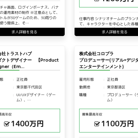
チャ画面、ログインボーナス、バナ
の運用素材の制作 ※注意点として、
トルが3Dゲームのため、3D周りの
仕事内容 シナリオチームのプラン
使う関係上、そ…
て、キャラクターを中心とした各
関連のリソースの発注・制作管理
求人詳細を見る
求人詳細を見る
ただきます。 発注・…
会社トラストハブ
株式会社コロプラ
クトデザイナー 【Product
プロデューサー(リアル×デジ
igner（Em…
エンターテインメント)
態
正社員
雇用形態
正社員
東京都千代田区
勤務地
東京都港区
UI/UXデザイナー（ゲー
職種
プロデューサー（
ム）、…
ム）
最高年収
募集最高年収
1400万円
1100万円