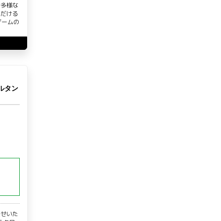
で多様な
ただける
ゲームの
ルタン
任せいた