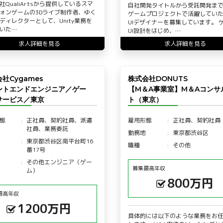
社QualiArtsから提供しているスマ
自社開発タイトルから受託開発ま
ォンゲームの3Dライブ制作者、ゆく
ゲームプロジェクトで活躍してい
ディレクターとして、Unity業務を
UIデザイナーを募集しています。 
いた…
UI設計をはじめ、…
求人詳細を見る
求人詳細を見る
社Cygames
株式会社DONUTS
ントエンドエンジニア／ゲー
【M＆A事業室】M＆Aコンサ
サービス／東京
ト（東京）
態
正社員、契約社員、派遣
雇用形態
正社員、契約社員
社員、業務委託
勤務地
東京都渋谷区
東京都渋谷区南平台町16
職種
その他
番17号
その他エンジニア（ゲー
募集最高年収
ム）
800万円
最高年収
1200万円
具体的には以下のような業務をお