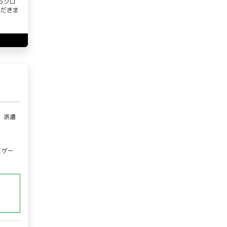
らクロ
ただきま
、派遣
（ゲー