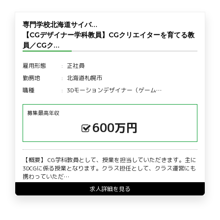
専門学校北海道サイバ…
【CGデザイナー学科教員】CGクリエイターを育てる教
員／CGク…
雇用形態
正社員
勤務地
北海道札幌市
職種
3Dモーションデザイナー（ゲーム…
募集最高年収
600万円
【概要】 CG学科教員として、授業を担当していただきます。主に
3DCGに係る授業となります。クラス担任として、クラス運営にも
携わっていただ…
求人詳細を見る