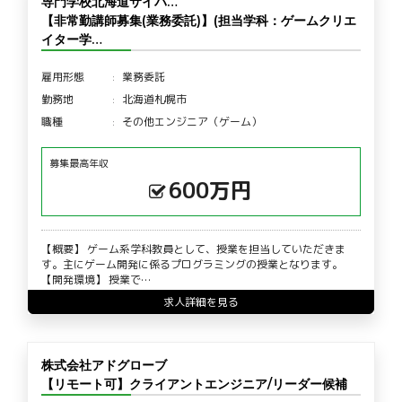
専門学校北海道サイバ…
【非常勤講師募集(業務委託)】(担当学科：ゲームクリエ
イター学…
雇用形態
業務委託
勤務地
北海道札幌市
職種
その他エンジニア（ゲーム）
募集最高年収
600万円
【概要】 ゲーム系学科教員として、授業を担当していただきま
す。主にゲーム開発に係るプログラミングの授業となります。
【開発環境】 授業で…
求人詳細を見る
株式会社アドグローブ
【リモート可】クライアントエンジニア/リーダー候補