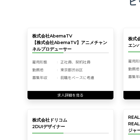
ピ
株式会社AbemaTV
株式
【株式会社AbemaTV】アニメチャン
エン
ネルプロデューサー
雇用形
雇用形態
正社員、契約社員
勤務地
勤務地
東京都渋谷区
募集年
募集年収
前職をベースに考慮
求人詳細を見る
REA
株式会社ドリコム
REA
2DUIデザイナー
ジャー