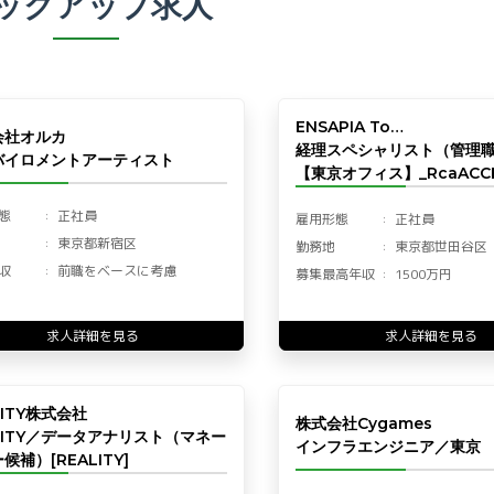
ックアップ求人
ENSAPIA To…
会社オルカ
経理スペシャリスト（管理
バイロメントアーティスト
【東京オフィス】_RcaACCF
態
正社員
雇用形態
正社員
東京都新宿区
勤務地
東京都世田谷区
収
前職をベースに考慮
募集最高年収
1500万円
求人詳細を見る
求人詳細を見る
LITY株式会社
株式会社Cygames
LITY／データアナリスト（マネー
インフラエンジニア／東京
候補）[REALITY]