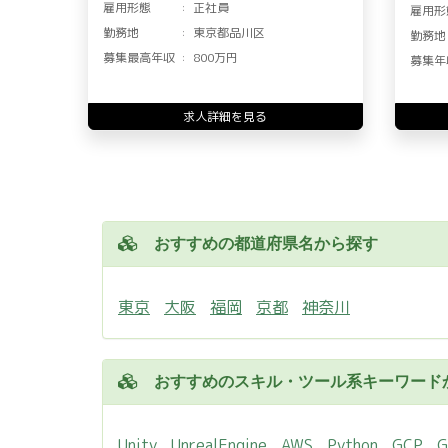
雇用形態
正社員
雇用形
勤務地
東京都品川区
勤務地
募集最高年収
800万円
募集年
求人詳細を見る
おすすめの都道府県名から探す
東京
大阪
福岡
京都
神奈川
おすすめのスキル・ツール系キーワード
Unity
UnrealEngine
AWS
Python
GCP