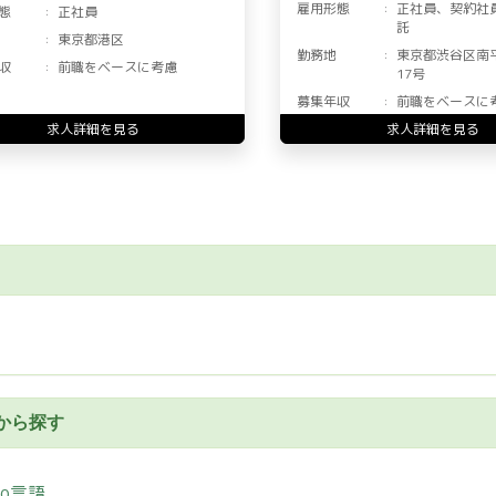
雇用形態
正社員、契約社
態
正社員
託
東京都港区
勤務地
東京都渋谷区南
収
前職をベースに考慮
17号
募集年収
前職をベースに
求人詳細を見る
求人詳細を見る
から探す
Go言語