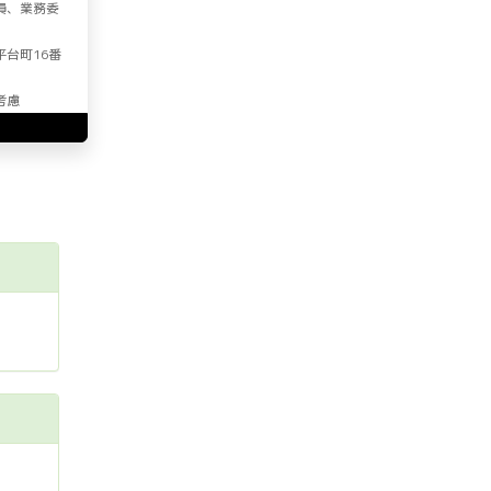
員、業務委
平台町16番
考慮