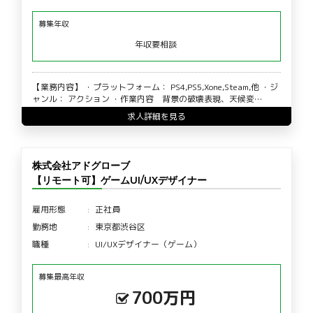
募集年収
年収要相談
【業務内容】 ・プラットフォーム： PS4,PS5,Xone,Steam,他 ・ジ
ャンル： アクション ・作業内容 背景の破壊表現、天候変…
求人詳細を見る
株式会社アドグローブ
【リモート可】ゲームUI/UXデザイナー
雇用形態
正社員
勤務地
東京都渋谷区
職種
UI/UXデザイナー（ゲーム）
募集最高年収
700万円