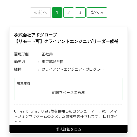
« 前へ
1
2
3
次へ »
株式会社アドグローブ
【リモート可】クライアントエンジニア/リーダー候補
雇用形態
正社員
勤務地
東京都渋谷区
職種
クライアントエンジニア・プログラ…
募集年収
前職をベースに考慮
Unreal Engine、Unity等を使用したコンシューマー、PC、スマー
トフォン向けゲームのシステム開発をお任せします。 自社タイ
ト…
求人詳細を見る