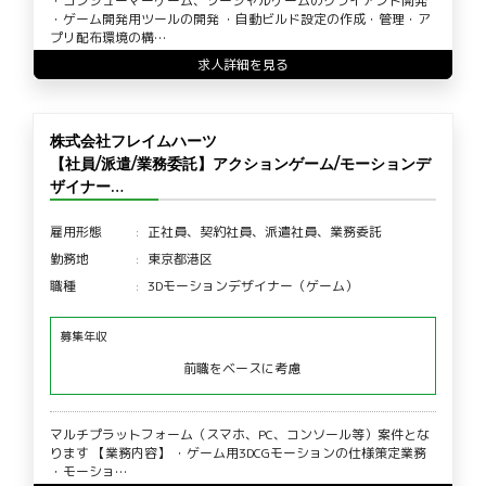
・コンシューマーゲーム、ソーシャルゲームのクライアント開発
・ゲーム開発用ツールの開発 ・自動ビルド設定の作成・管理・ア
プリ配布環境の構…
求人詳細を見る
株式会社フレイムハーツ
【社員/派遣/業務委託】アクションゲーム/モーションデ
ザイナー…
雇用形態
正社員、契約社員、派遣社員、業務委託
勤務地
東京都港区
職種
3Dモーションデザイナー（ゲーム）
募集年収
前職をベースに考慮
マルチプラットフォーム（スマホ、PC、コンソール等）案件とな
ります 【業務内容】 ・ゲーム用3DCGモーションの仕様策定業務
・モーショ…