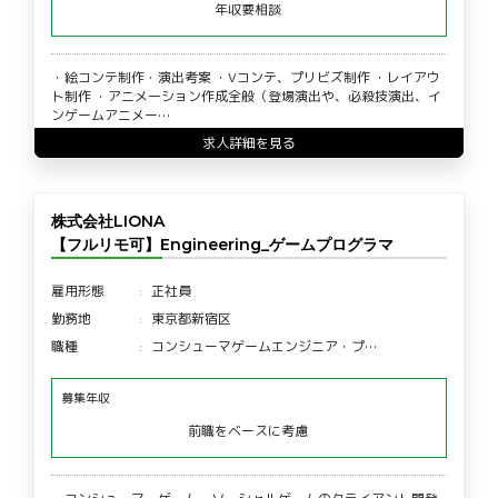
年収要相談
・絵コンテ制作・演出考案 ・Vコンテ、プリビズ制作 ・レイアウ
ト制作 ・アニメーション作成全般（登場演出や、必殺技演出、イ
ンゲームアニメー…
求人詳細を見る
株式会社LIONA
【フルリモ可】Engineering_ゲームプログラマ
雇用形態
正社員
勤務地
東京都新宿区
職種
コンシューマゲームエンジニア・プ…
募集年収
前職をベースに考慮