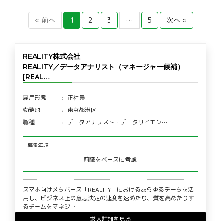
« 前へ
1
2
3
…
5
次へ »
REALITY株式会社
REALITY／データアナリスト（マネージャー候補）
[REAL…
雇用形態
正社員
勤務地
東京都港区
職種
データアナリスト・データサイエン…
募集年収
前職をベースに考慮
スマホ向けメタバース「REALITY」におけるあらゆるデータを活
用し、ビジネス上の意思決定の速度を速めたり、質を高めたりす
るチームをマネジ…
求人詳細を見る