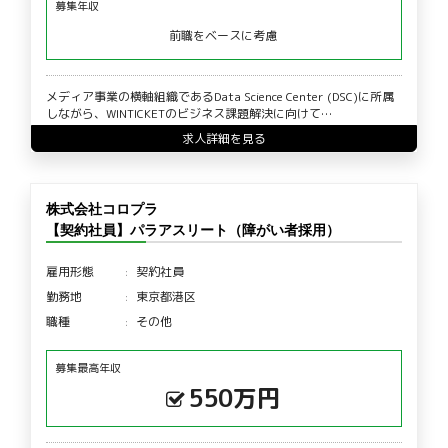
募集年収
前職をベースに考慮
メディア事業の横軸組織であるData Science Center (DSC)に所属
しながら、WINTICKETのビジネス課題解決に向けて…
求人詳細を見る
株式会社コロプラ
【契約社員】パラアスリート（障がい者採用）
雇用形態
契約社員
勤務地
東京都港区
職種
その他
募集最高年収
550万円