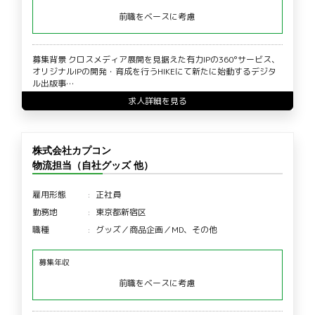
前職をベースに考慮
募集背景 クロスメディア展開を見据えた有力IPの360°サービス、
オリジナルIPの開発・育成を行うHIKEにて新たに始動するデジタ
ル出版事…
求人詳細を見る
株式会社カプコン
物流担当（自社グッズ 他）
雇用形態
正社員
勤務地
東京都新宿区
職種
グッズ／商品企画／MD、その他
募集年収
前職をベースに考慮