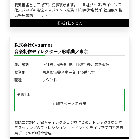
物流担当として以下に従事頂きます。 ・自社グッズ/ライセンス
仕入グッズの物流マネジメント業務（卸/直営店舗/自社通販の物
流管理業務） L…
求人詳細を見る
株式会社Cygames
音楽制作ディレクター／歌唱曲／東京
雇用形態
正社員、契約社員、派遣社員、業務委託
勤務地
東京都渋谷区南平台町16番17号
職種
サウンド
募集年収
前職をベースに考慮
歌唱曲の制作、録音ディレクションをはじめ、トラックダウンや
マスタリングのディレクション、 イベントやライブで使用する音
楽データの作成や管理…