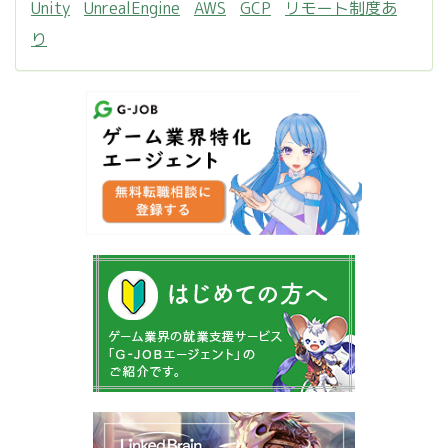
Unity
UnrealEngine
AWS
GCP
リモート制度あ
り