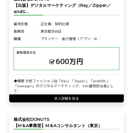
【出版】デジタルマーケティング（Ray／Zipper／
andG…
雇用形態
正社員、契約社員
勤務地
東京都渋谷区
職種
プランナー・進行管理（アプリ・W…
募集最高年収
600万円
◆概要 女性ファッション誌「Ray」「Zipper」「andGIRL」
「mamagirl」のデジタルマーケティング、SNS運用担当者とし
て…
求人詳細を見る
株式会社DONUTS
【M＆A事業室】M＆Aコンサルタント（東京）