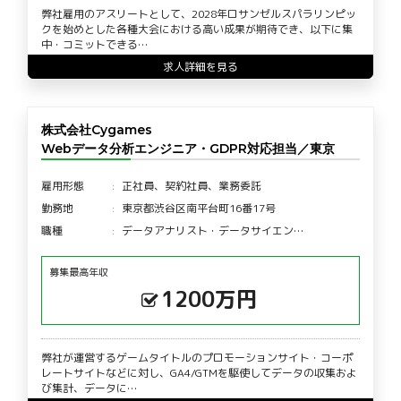
弊社雇用のアスリートとして、2028年ロサンゼルスパラリンピッ
クを始めとした各種大会における高い成果が期待でき、以下に集
中・コミットできる…
求人詳細を見る
株式会社Cygames
Webデータ分析エンジニア・GDPR対応担当／東京
雇用形態
正社員、契約社員、業務委託
勤務地
東京都渋谷区南平台町16番17号
職種
データアナリスト・データサイエン…
募集最高年収
1200万円
弊社が運営するゲームタイトルのプロモーションサイト・コーポ
レートサイトなどに対し、GA4/GTMを駆使してデータの収集およ
び集計、データに…