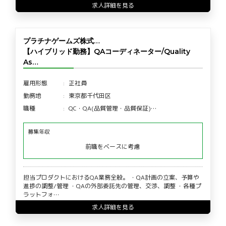
求人詳細を見る
プラチナゲームズ株式…
【ハイブリッド勤務】QAコーディネーター/Quality
As…
雇用形態
正社員
勤務地
東京都千代田区
職種
QC・QA(品質管理・品質保証)…
募集年収
前職をベースに考慮
担当プロダクトにおけるQA業務全般。 ・QA計画の立案、予算や
進捗の調整/管理 ・QAの外部委託先の管理、交渉、調整 ・各種プ
ラットフォ…
求人詳細を見る