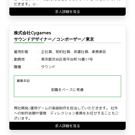
だきます。 U…
求人詳細を見る
株式会社Cygames
サウンドデザイナー／コンポーザー／東京
雇用形態
正社員、契約社員、派遣社員、業務委託
勤務地
東京都渋谷区南平台町16番17号
職種
サウンド
募集年収
前職をベースに考慮
弊社開発/運用ゲームの楽曲制作を担当していただきます。 社外
への制作依頼や管理・ディレクション業務をお任せすることもご
ざいます。
求人詳細を見る