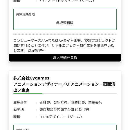
職種
3Dエフェクトデザイナー（ゲーム）
募集最高年収
年収要相談
コンシューマーのAAAまたはAAタイトル等、複数プロジェクトが
開始されることに伴い、リアルエフェクト制作業務を募集をいた
します。 想定案件…
求人詳細を見る
株式会社Cygames
アニメーションデザイナー／UIアニメーション・画面演
出／東京
雇用形態
正社員、契約社員、派遣社員、業務委託
勤務地
東京都渋谷区南平台町16番17号
職種
UI/UXデザイナー（ゲーム）