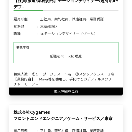
【社員/派遣/業務委託】モーションデザイナー/超有名IP/
デフ…
雇用形態
正社員、契約社員、派遣社員、業務委託
勤務地
東京都港区
職種
3Dモーションデザイナー（ゲーム）
募集年収
前職をベースに考慮
募集人数 ①リーダークラス １名 ②スタッフクラス ２名
【業務内容】 Maya等を使用し、手付けでのデフォルメクリー
チャーモーシ…
求人詳細を見る
株式会社Cygames
フロントエンドエンジニア／ゲーム・サービス／東京
雇用形態
正社員、契約社員、派遣社員、業務委託