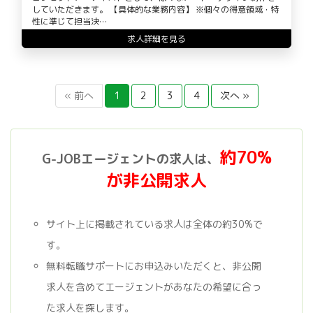
していただきます。 【具体的な業務内容】 ※個々の得意領域・特
性に準じて担当決…
求人詳細を見る
« 前へ
1
2
3
4
次へ »
約70%
G-JOBエージェントの求人は、
が非公開求人
サイト上に掲載されている求人は全体の約30%で
す。
無料転職サポートにお申込みいただくと、非公開
求人を含めてエージェントがあなたの希望に合っ
た求人を探します。