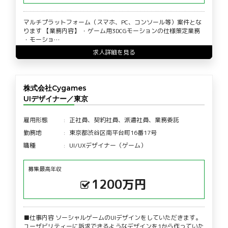
マルチプラットフォーム（スマホ、PC、コンソール等）案件とな
ります 【業務内容】 ・ゲーム用3DCGモーションの仕様策定業務
・モーショ…
求人詳細を見る
株式会社Cygames
UIデザイナー／東京
雇用形態
正社員、契約社員、派遣社員、業務委託
勤務地
東京都渋谷区南平台町16番17号
職種
UI/UXデザイナー（ゲーム）
募集最高年収
1200万円
■仕事内容 ソーシャルゲームのUIデザインをしていただきます。
ユーザビリティーに訴求できるようなデザインを1から作っていた