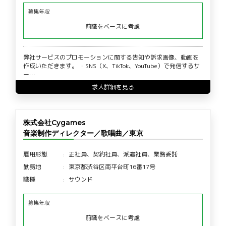
募集年収
前職をベースに考慮
弊社サービスのプロモーションに関する告知や訴求画像、動画を
作成いただきます。 ・SNS（X、TikTok、YouTube）で発信するサ
ー…
求人詳細を見る
株式会社Cygames
音楽制作ディレクター／歌唱曲／東京
雇用形態
正社員、契約社員、派遣社員、業務委託
勤務地
東京都渋谷区南平台町16番17号
職種
サウンド
募集年収
前職をベースに考慮