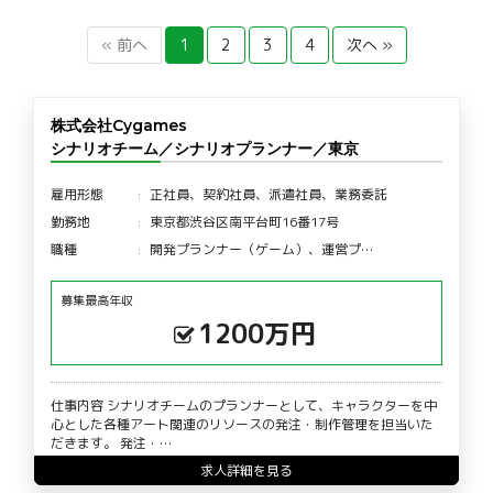
« 前へ
1
2
3
4
次へ »
株式会社Cygames
シナリオチーム／シナリオプランナー／東京
雇用形態
正社員、契約社員、派遣社員、業務委託
勤務地
東京都渋谷区南平台町16番17号
職種
開発プランナー（ゲーム）、運営プ…
募集最高年収
1200万円
仕事内容 シナリオチームのプランナーとして、キャラクターを中
心とした各種アート関連のリソースの発注・制作管理を担当いた
だきます。 発注・…
求人詳細を見る