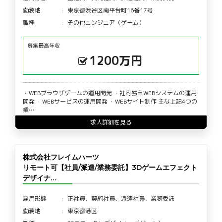
勤務地
東京都渋谷区南平台町16番17号
職種
その他エンジニア（ゲーム）
募集最高年収
1200万円
・WEBブラウザゲームの運用開発 ・社内独自WEBシステムの運用
開発 ・WEBサービスの運用開発 ・WEBサイト制作 主な上記4つの
業…
求人詳細を見る
株式会社フレイムハーツ
リモート可【社員/派遣/業務委託】3Dゲームエフェクト
デザイナ…
雇用形態
正社員、契約社員、派遣社員、業務委託
勤務地
東京都港区