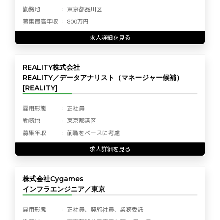
勤務地
東京都品川区
募集最高年収
800万円
求人詳細を見る
REALITY株式会社
REALITY／データアナリスト（マネージャー候補）
[REALITY]
雇用形態
正社員
勤務地
東京都港区
募集年収
前職をベースに考慮
求人詳細を見る
株式会社Cygames
インフラエンジニア／東京
雇用形態
正社員、契約社員、業務委託