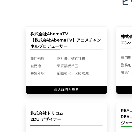
ピ
株式会社AbemaTV
株式
【株式会社AbemaTV】アニメチャン
エン
ネルプロデューサー
雇用形
雇用形態
正社員、契約社員
勤務地
勤務地
東京都渋谷区
募集年
募集年収
前職をベースに考慮
求人詳細を見る
REA
株式会社ドリコム
REA
2DUIデザイナー
ジャー