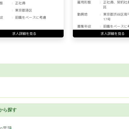
雇用形態
正社員、契約社
態
正社員
託
東京都港区
勤務地
東京都渋谷区南
収
前職をベースに考慮
17号
募集年収
前職をベースに
求人詳細を見る
求人詳細を見る
から探す
Go言語