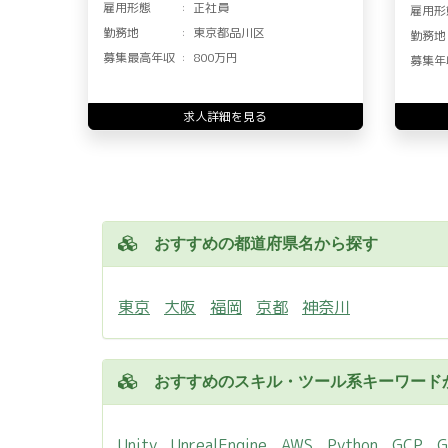
雇用形態
正社員
雇用形
勤務地
東京都品川区
勤務地
募集最高年収
800万円
募集年
求人詳細を見る
おすすめの都道府県名から探す
東京
大阪
福岡
京都
神奈川
おすすめのスキル・ツール系キーワード
Unity
UnrealEngine
AWS
Python
GCP