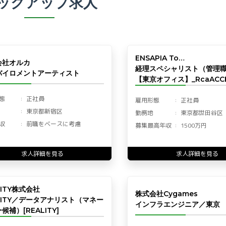
ックアップ求人
ENSAPIA To…
会社オルカ
経理スペシャリスト（管理
バイロメントアーティスト
【東京オフィス】_RcaACCF
態
正社員
雇用形態
正社員
東京都新宿区
勤務地
東京都世田谷区
収
前職をベースに考慮
募集最高年収
1500万円
求人詳細を見る
求人詳細を見る
LITY株式会社
株式会社Cygames
LITY／データアナリスト（マネー
インフラエンジニア／東京
候補）[REALITY]