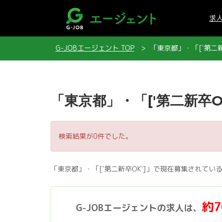
求
G-JOBエージェント TOP
「東京都」・「['第二新
「東京都」・「['第二新卒O
検索結果が0件でした。
「東京都」・「['第二新卒OK']」で現在募集されて
約
G-JOBエージェントの求人は、