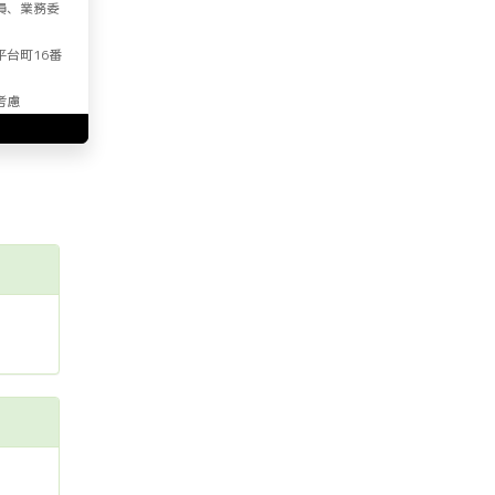
員、業務委
平台町16番
考慮