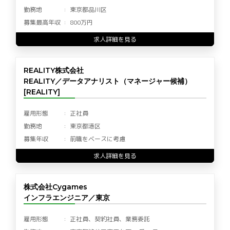
勤務地
東京都品川区
募集最高年収
800万円
求人詳細を見る
REALITY株式会社
REALITY／データアナリスト（マネージャー候補）
[REALITY]
雇用形態
正社員
勤務地
東京都港区
募集年収
前職をベースに考慮
求人詳細を見る
株式会社Cygames
インフラエンジニア／東京
雇用形態
正社員、契約社員、業務委託