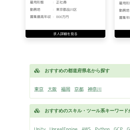
雇用形態
正社員
雇用形
勤務地
東京都品川区
勤務地
募集最高年収
800万円
募集年
求人詳細を見る
おすすめの都道府県名から探す
東京
大阪
福岡
京都
神奈川
おすすめのスキル・ツール系キーワード
Unity
UnrealEngine
AWS
Python
GCP