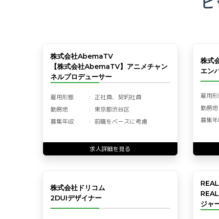
ピ
株式会社AbemaTV
株式
【株式会社AbemaTV】アニメチャン
エン
ネルプロデューサー
雇用形
雇用形態
正社員、契約社員
勤務地
勤務地
東京都渋谷区
募集年
募集年収
前職をベースに考慮
求人詳細を見る
REA
株式会社ドリコム
REA
2DUIデザイナー
ジャー