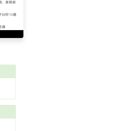
員、業務委
平台町16番
考慮