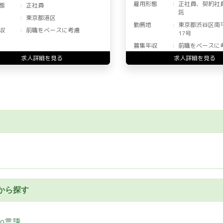
雇用形態
正社員、契約社
態
正社員
託
東京都港区
勤務地
東京都渋谷区南
収
前職をベースに考慮
17号
募集年収
前職をベースに
求人詳細を見る
求人詳細を見る
から探す
Go言語