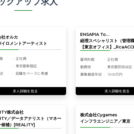
ックアップ求人
ENSAPIA To…
会社オルカ
経理スペシャリスト（管理
バイロメントアーティスト
【東京オフィス】_RcaACCF
態
正社員
雇用形態
正社員
東京都新宿区
勤務地
東京都世田谷区
収
前職をベースに考慮
募集最高年収
1500万円
求人詳細を見る
求人詳細を見る
LITY株式会社
株式会社Cygames
LITY／データアナリスト（マネー
インフラエンジニア／東京
候補）[REALITY]