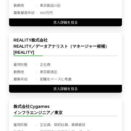
勤務地
東京都品川区
募集最高年収
800万円
求人詳細を見る
REALITY株式会社
REALITY／データアナリスト（マネージャー候補）
[REALITY]
雇用形態
正社員
勤務地
東京都港区
募集年収
前職をベースに考慮
求人詳細を見る
株式会社Cygames
インフラエンジニア／東京
雇用形態
正社員、契約社員、業務委託